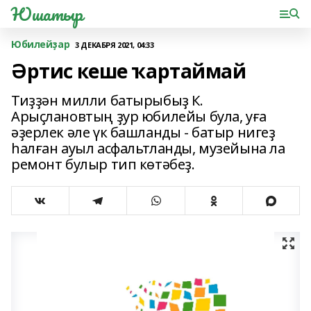
Юшатыр
Юбилейҙар
3 ДЕКАБРЯ 2021, 04:33
Әртис кеше ҡартаймай
Тиҙҙән милли батырыбыҙ К.
Арыҫлановтың ҙур юбилейы була, уға
әҙерлек әле үк башланды - батыр нигеҙ
һалған ауыл асфальтланды, музейына ла
ремонт булыр тип көтәбеҙ.