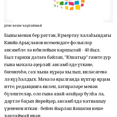
Әртис кеше ҡартаймай
Бының менән бер рәттән, Күмертау ҡалаһындағы
Кинйә Арыҫланов исемендәге фольклор
ансамбле лә юбилейын ҡаршылай - 40 йыл.
Был тарихи датаға бәйләп, "Юшатыр" гәзите ҙур
ғына мәҡәлә әҙерләй: ансамблдең үткәне,
бөгөнгөһө, саҡ ҡына күрәҙә ҡылып, киләсәгенә
лә күҙ һалдыҡ. Мәҡәлә яҙылғанда күптәр ярҙам
итте, редакцияға килеп, хәтирәләре менән
бүлештеләр, оло ғына апай-ағайҙар булһа ла,
дәртле баҫып йөрөйҙәр, ансамблдә ҡатнашыу
үҙенекен иткән - бейеп-йырлап йәшәгән кеше
ҡартаймай икән.