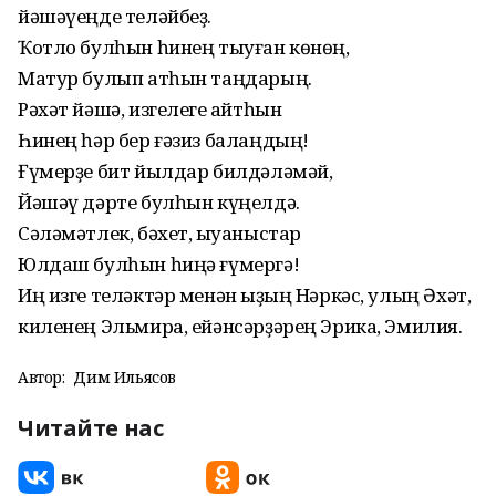
йәшәүеңде теләйбеҙ.
Ҡотло булһын һинең тыуған көнөң,
Матур булып атһын таңдарың.
Рәхәт йәшә, изгелеге ҡайтһын
Һинең һәр бер ғәзиз балаңдың!
Ғүмерҙе бит йылдар билдәләмәй,
Йәшәү дәрте булһын күңелдә.
Сәләмәтлек, бәхет, ҡыуаныстар
Юлдаш булһын һиңә ғүмергә!
Иң изге теләктәр менән ҡыҙың Нәркәс, улың Әхәт,
киленең Эльмира, ейәнсәрҙәрең Эрика, Эмилия.
Автор:
Дим Ильясов
Читайте нас