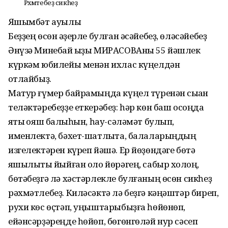
Рәхмәтебеҙ сикһеҙ
Яҡшымбәт ауылы
Беҙҙең өсөн ҡәҙерле булған әсәйебеҙ, өләсәйебеҙ
Әнүзә Минебай ҡыҙы МИРАСОВАны 55 йәшлек
күркәм юбилейы менән ихлас күңелдән
ҡотлайбыҙ.
Матур ғүмер байрамыңда күңел түренән сыҡҡан
теләктәребеҙҙе еткерәбеҙ: һәр көн баш осоңда
яҡты ҡояш балҡыһын, һау-сәләмәт булып,
именлектә, бәхет-шатлыҡта, балаларыңдың
изгелектәрен күреп йәшә. Ер йөҙөндәге бөтә
яҡшылыҡты йыйған оло йөрәгең, сабыр холҡоң,
бөтәбеҙгә лә хәстәрлекле булғаның өсөн сикһеҙ
рәхмәтлебеҙ. Киләсәктә лә беҙгә кәңәштәр биреп,
рухи көс өҫтәп, уңыштарыбыҙға һөйөнөп,
ейәнсәрҙәреңде һөйөп, бөгөнгөләй нур сәсеп