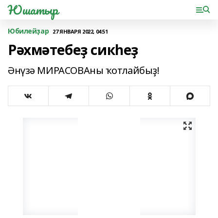
Юшатыр
Юбилейҙар
27 ЯНВАРЯ 2022, 04:51
Рәхмәтебеҙ сикһеҙ
Әнүзә МИРАСОВАны ҡотлайбыҙ!