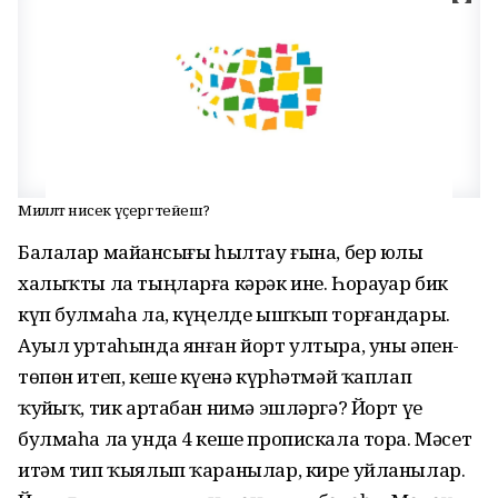
Милләт нисек үҫергә тейеш?
Балалар майҙансығы һылтау ғына, бер юлы
халыҡты ла тыңларға кәрәк ине. Һорауҙар бик
күп булмаһа ла, күңелде ышҡып торғандары.
Ауыл уртаһында янған йорт ултыра, уны әпен-
төпөн итеп, кеше күҙенә күрһәтмәй ҡаплап
ҡуйҙыҡ, тик артабан нимә эшләргә? Йорт үҙе
булмаһа ла унда 4 кеше пропискала тора. Мәсет
итәм тип ҡыялып ҡаранылар, кире уйланылар.