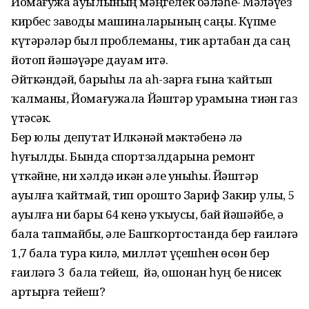
Йомағужа ауылының мәңгелек бәләһе- Мәләүез
кирбес заводы машиналарының саңы. Күпме
күтәрәләр был проблеманы, тик артабан да саң
йотоп йәшәүҙәре дауам итә.
Әйткәндәй, барыһы ла аһ-зарға ғына ҡайтып
ҡалманы, Йомағужала Йәштәр урамына тиҙҙән газ
үтәсәк.
Бер юлы депутат Илкәнәй мәктәбенә лә
һуғылды. Бында спортзалдарына ремонт
үткәйне, ни хәлдә икән әле уныһы. Йәштәр
ауылға ҡайтмай, тип орошто Зариф Закир улы, 5
ауылға ни бары 64 кенә уҡыусы, бай йәшәйбеҙ, ә
бала тапмайбыҙ, әле Башҡортостанда бер ғаиләгә
1,7 бала тура килә, милләт үҫешһен өсөн бер
ғаиләгә 3 бала тейеш, йә, ошонан һуң беҙ нисек
артырға тейеш?