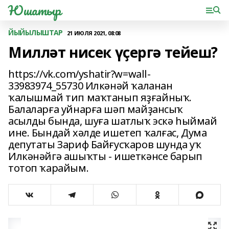
Юшатыр
ЙЫЙЫЛЫШТАР
21 ИЮЛЯ 2021, 08:08
Милләт нисек үҫергә тейеш?
https://vk.com/yshatir?w=wall-
33983974_55730 Илкәнәй ҡаланан
ҡалышмай тип маҡтанып яҙғайныҡ.
Балаларға уйнарға шәп майҙансыҡ
асылды бында, шуға шатлыҡ эскә һыймай
ине. Бындай хәлде ишетеп ҡалғас, Дума
депутаты Зариф Байғусҡаров шунда уҡ
Илкәнәйгә ашыҡты - ишеткәнсе барып
тотоп ҡарайым.