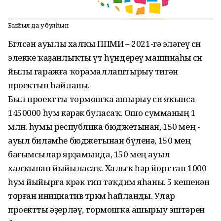
Быйыл да уң булһын
Бөгөлсән ауылы халҡы ППМИ – 2021-гә эләгеү өсөн
элекке ҡаҙанлыҡты үт һүндереү машинаһы өсөн
йылы гаражға ҡорамаллаштырыу тигән
проектын һайланы.
Был проектты тормошҡа ашырыу өсөн яҡынса
1450000 һум кәрәк буласаҡ. Ошо сумманың 1
млн. һумы республика бюджетынан, 150 мең -
ауыл биләмһе бюджетынан бүленә, 150 мең
бағымсылар ярҙамында, 150 мең ауыл
халҡынан йыйыласаҡ. Халыҡ һәр йорттан 1000
һум йыйырға крәк тип тәҡдим яһаны. 5 кешенән
торған инициатив төркөм һайланды. Улар
проектты әҙерләү, тормошҡа ашырыу эштәрен