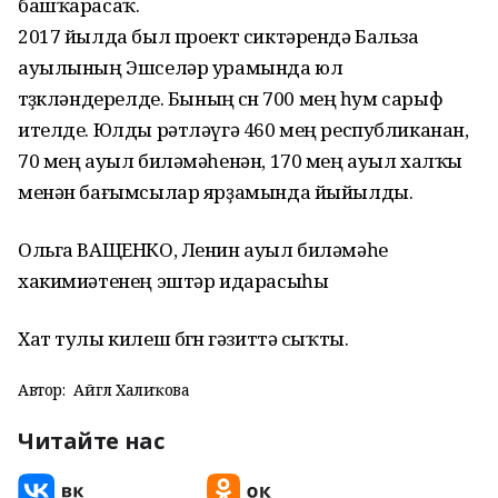
башҡарасаҡ.
2017 йылда был проект сиктәрендә Бальза
ауылының Эшселәр урамында юл
төҙөкләндерелде. Бының өсөн 700 мең һум сарыф
ителде. Юлды рәтләүгә 460 мең республиканан,
70 мең ауыл биләмәһенән, 170 мең ауыл халҡы
менән бағымсылар ярҙамында йыйылды.
Ольга ВАЩЕНКО, Ленин ауыл биләмәһе
хакимиәтенең эштәр идарасыһы
Хат тулы килеш бөгөн гәзиттә сыҡты.
Автор:
Айгөл Халиҡова
Читайте нас