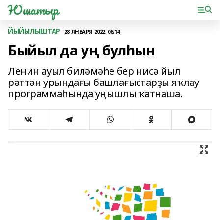
Юшатыр
ЙЫЙЫЛЫШТАР
28 ЯНВАРЯ 2022, 06:14
Быйыл да уң булһын
Ленин ауыл биләмәһе бер нисә йыл
рәттән урындағы башлағыстарҙы яҡлау
программаһында уңышлы ҡатнаша.