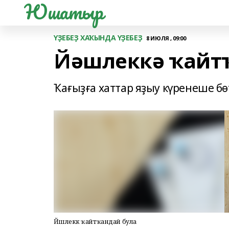
Юшатыр
ҮҘЕБЕҘ ХАҠЫНДА ҮҘЕБЕҘ
8 ИЮЛЯ , 09:00
Йәшлеккә ҡайт
Ҡағыҙға хаттар яҙыу күренеше бө
Йәшлеккә ҡайтҡандай була