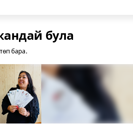
ҡандай була
төп бара.