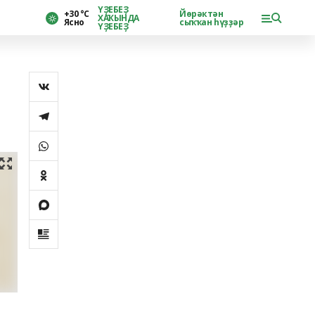
ҮҘЕБЕҘ
+30 °С
Йөрәктән
ХАҠЫНДА
Ясно
сыҡҡан һүҙҙәр
ҮҘЕБЕҘ