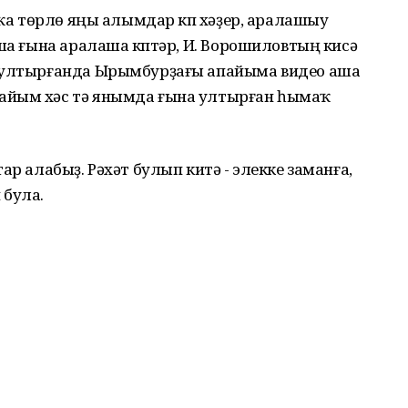
шҡа төрлө яңы алымдар күп хәҙер, аралашыу
аша ғына аралаша күптәр, И. Ворошиловтың кисә
а ултырғанда Ырымбурҙағы апайыма видео аша
айым хәс тә янымда ғына ултырған һымаҡ
ар алабыҙ. Рәхәт булып китә - элекке заманға,
 була.