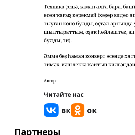
Техника үҫешә, заман алға бара, ба
өсөн ҡағыҙ кәрәкмәй (хәҙер видео 
тыуған көнө булды, өҫтәл артынд
шылтыраттым, оҙаҡ һөйләштек, ап
булды, ти).
Әммә беҙ һаман конверт эсендә хатт
тимәк, йәшлеккә ҡайтып килгәндәй
Автор:
Читайте нас
Партнеры