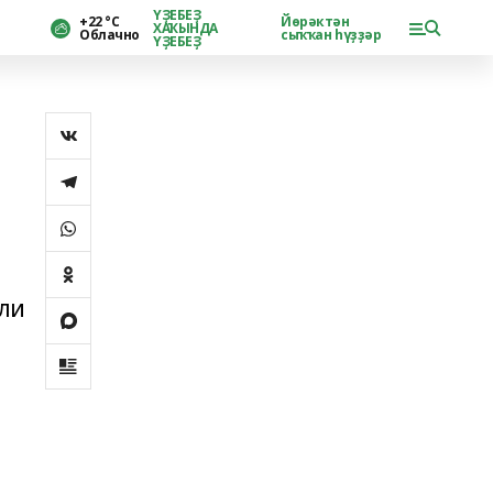
ҮҘЕБЕҘ
+22 °С
Йөрәктән
ХАҠЫНДА
Облачно
сыҡҡан һүҙҙәр
ҮҘЕБЕҘ
али