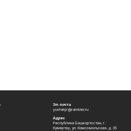
в
Эл. почта
yushatyr@rambler.ru
Адрес
Республика Башкортостан, г.
Кумертау, ул. Комсомольская, д. 35