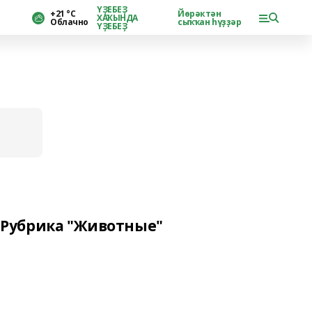
ҮҘЕБЕҘ
+21 °С
Йөрәктән
ХАҠЫНДА
Облачно
сыҡҡан һүҙҙәр
ҮҘЕБЕҘ
Рубрика "Животные"