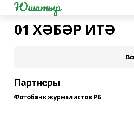
Юшатыр
01 ХӘБӘР ИТӘ
Вс
Партнеры
Фотобанк журналистов РБ