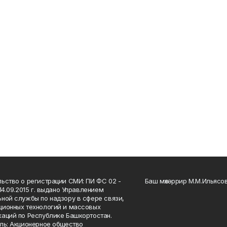
ьство о регистрации СМИ: ПИ ФС 02 -
Баш мөхәррир М.М.Ильясо
14.09.2015 г. выдано Управлением
ной службы по надзору в сфере связи,
ионных технологий и массовых
аций по Республике Башкортостан.
ль: Акционерное общество