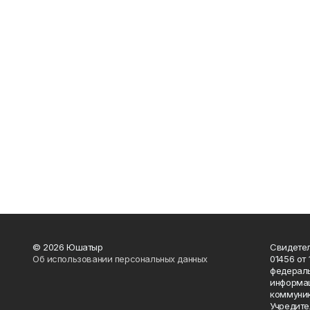
© 2026 Юшатыр
Свидетел
Об использовании персональных данных
01456 от 
федераль
информац
коммуник
Учредите