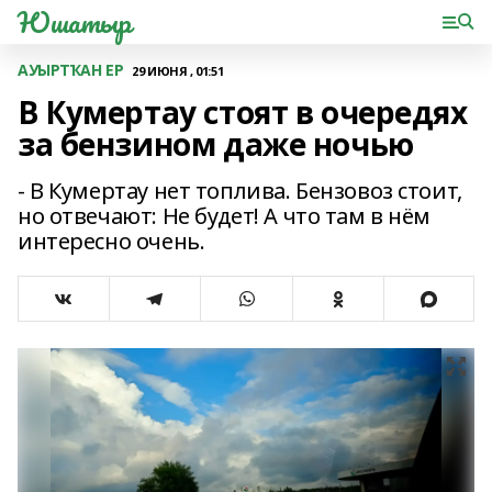
Юшатыр
АУЫРТҠАН ЕР
29 ИЮНЯ , 01:51
В Кумертау стоят в очередях
за бензином даже ночью
- В Кумертау нет топлива. Бензовоз стоит,
но отвечают: Не будет! А что там в нём
интересно очень.