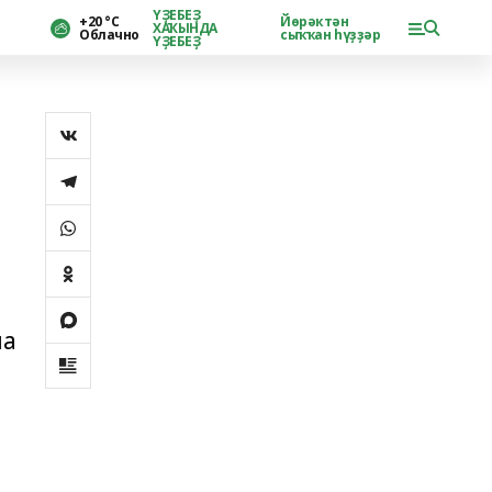
ҮҘЕБЕҘ
+20 °С
Йөрәктән
ХАҠЫНДА
Облачно
сыҡҡан һүҙҙәр
ҮҘЕБЕҘ
на