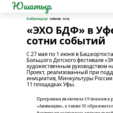
Юшатыр
Байрамдар
3 ИЮНЯ , 13:16
«ЭХО БДФ» в Уфе
сотни событий
С 27 мая по 1 июня в Башкортос
Большого Детского фестиваля «Э
художественным руководством на
Проект, реализованный при подд
инициатив, Минкультуры России и
11 площадках Уфы.
Программа включила 19 показов в 
«Анимация», а также 92 образовате
фестиваля состоялось музыкальной