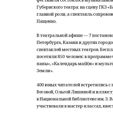
Губернского театра: на сцену ГКЗ 
главной роли, а спектакль сопрово
Пащенко.
В театральной афише — 7 постаново
Петербурга, Казани и других городо
спектаклей местных театров. Бесп
посетили 850 человек: в программ
папы», «Календарь ма(й)я» и муль
Земли».
400 юных читателей встретились с
Весовой, Ольгой Лишиной и иллюст
в Национальной библиотеке им. З. 
участвовали в мастер-классах, квес