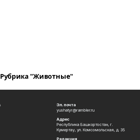
Рубрика "Животные"
в
Эл. почта
yushatyr@rambler.ru
Адрес
Республика Башкортостан, г.
Кумертау, ул. Комсомольская, д. 35
Редакция