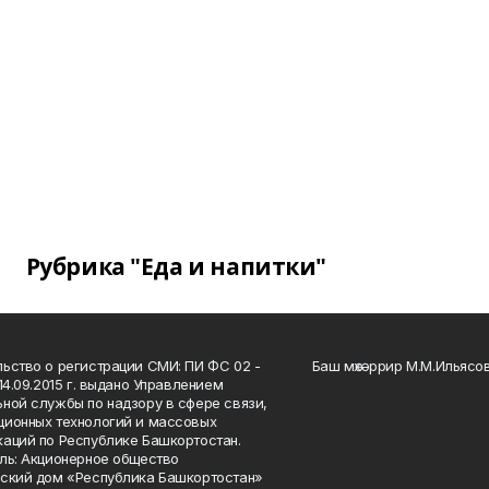
Рубрика "Еда и напитки"
ьство о регистрации СМИ: ПИ ФС 02 -
Баш мөхәррир М.М.Ильясо
14.09.2015 г. выдано Управлением
ной службы по надзору в сфере связи,
ионных технологий и массовых
аций по Республике Башкортостан.
ль: Акционерное общество
ский дом «Республика Башкортостан»