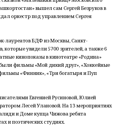
«Башкортостан» вышел сам Сергей Безруков в
ждал оркестр под управлением Сергея
к-лауреатов БДФ из Москвы, Санкт-
в, которые увидели 5700 зрителей, а также 6
латные кинопоказы в кинотеатре «Родина»
е были фильмы «Мой дикий друг», «Хоккейные
тфильмы «Финник», «Три богатыря и Пуп
 писателями Евгенией Русиновой, Юлией
ратором Лесей Улановой. На 13 мероприятиях
Валиди и Доме купца Чижова ребята
тах и поэтических студиях.