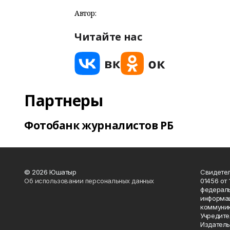
Автор:
Читайте нас
Партнеры
Фотобанк журналистов РБ
© 2026 Юшатыр
Свидетел
Об использовании персональных данных
01456 от 
федераль
информац
коммуник
Учредите
Издатель