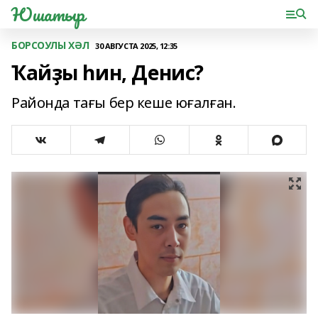
Юшатыр
БОРСОУЛЫ ХӘЛ
30 АВГУСТА 2025, 12:35
Ҡайҙы һин, Денис?
Районда тағы бер кеше юғалған.