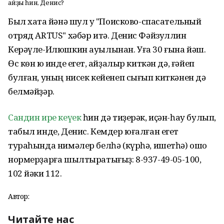
Ҡайҙы һин, Денис?
Был хаҡта йәнә шул уҡ "Поисково-спасательный
отряд ARTUS" хәбәр итә. Денис Фәйзуллин
Керәүле-Илюшкин ауылынан. Уға 30 ғына йәш.
Өс көн юҡ инде егет, ҡайҙалыр киткән дә, ғәйеп
булған, уның нисек кейенеп сығып киткәнен дә
белмәйҙәр.
Сандин ире кеүек
һин дә тиҙерәк, иҫән-һау булып,
табыл инде, Денис. Кемдер юғалған егет
тураһында нимәлер белһә (күрһә, ишетһә) ошо
нормерҙарға шылтыратығыҙ: 8-937-49-05-100,
102 йәки 112.
Автор:
Читайте нас