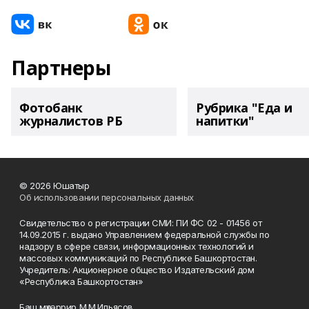
Партнеры
Фотобанк
Рубрика "Еда и
журналистов РБ
напитки"
© 2026 Юшатыр
Об использовании персональных данных
Свидетельство о регистрации СМИ: ПИ ФС 02 - 01456 от
14.09.2015 г. выдано Управлением федеральной службы по
надзору в сфере связи, информационных технологий и
массовых коммуникаций по Республике Башкортостан.
Учредитель: Акционерное общество Издательский дом
«Республика Башкортостан»
Баш мөхәррир М.М.Ильясов