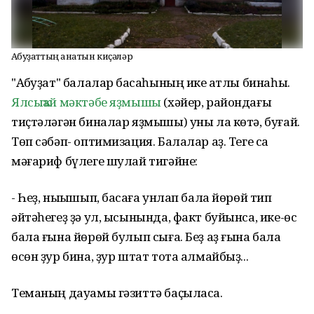
Аҡбуҙаттың ҡанатын киҫәләр
"Аҡбуҙат" балалар баҡсаһының ике ҡатлы бинаһы.
Ялсыҡай мәктәбе яҙмышы
(хәйер, райондағы
тиҫтәләгән биналар яҙмышы) уны ла көтә, буғай.
Төп сәбәп- оптимизация. Балалар аҙ. Теге саҡ
мәғариф бүлеге шулай тигәйне:
- Һеҙ, ныҡышып, баҡсаға унлап бала йөрөй тип
әйтәһегеҙ ҙә ул, ысынында, факт буйынса, ике-өс
бала ғына йөрөй булып сыға. Беҙ аҙ ғына бала
өсөн ҙур бина, ҙур штат тота алмайбыҙ...
Теманың дауамы гәзиттә баҫыласаҡ.