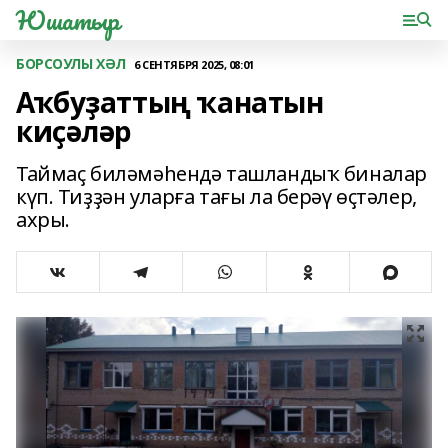
Юшатыр
БОРСОУЛЫ ХӘЛ
6 СЕНТЯБРЯ 2025, 08:01
Аҡбуҙаттың ҡанатын
киҫәләр
Таймаҫ биләмәһендә ташландыҡ биналар
күп. Тиҙҙән уларға тағы ла берәү өҫтәлер,
ахры.