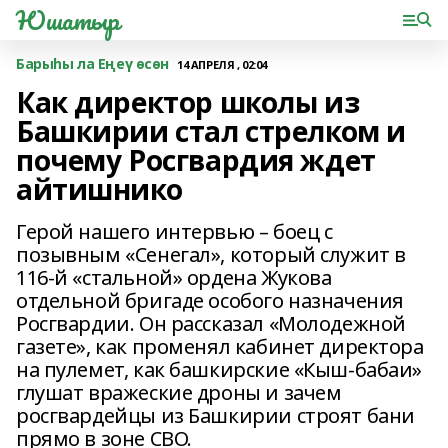
Юшатыр
Барыһы ла Еңеү өсөн
14 АПРЕЛЯ , 02:04
Как директор школы из
Башкирии стал стрелком и
почему Росгвардия ждет
айтишнико
Герой нашего интервью – боец с
позывным «Сенегал», который служит в
116-й «стальной» ордена Жукова
отдельной бригаде особого назначения
Росгвардии. Он рассказал «Молодежной
газете», как променял кабинет директора
на пулемет, как башкирские «Кыш-бабаи»
глушат вражеские дроны и зачем
росгвардейцы из Башкирии строят бани
прямо в зоне СВО.