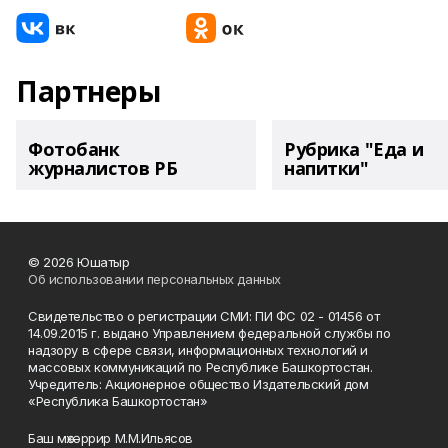
Партнеры
Фотобанк
Рубрика "Еда и
журналистов РБ
напитки"
© 2026 Юшатыр
Об использовании персональных данных
Свидетельство о регистрации СМИ: ПИ ФС 02 - 01456 от
14.09.2015 г. выдано Управлением федеральной службы по
надзору в сфере связи, информационных технологий и
массовых коммуникаций по Республике Башкортостан.
Учредитель: Акционерное общество Издательский дом
«Республика Башкортостан»
Баш мөхәррир М.М.Ильясов