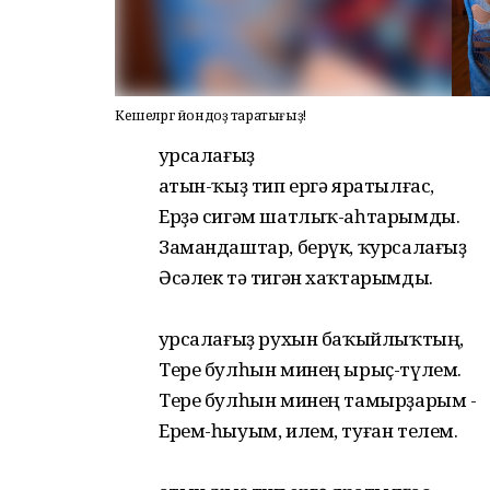
Кешеләргә йондоҙ таратығыҙ!
Ҡурсалағыҙ
Ҡатын-ҡыҙ тип ергә яратылғас,
Ерҙә сигәм шатлыҡ-аһтарымды.
Замандаштар, берүк, ҡурсалағыҙ
Әсәлек тә тигән хаҡтарымды.
Ҡурсалағыҙ рухын баҡыйлыҡтың,
Тере булһын минең ырыҫ-түлем.
Тере булһын минең тамырҙарым -
Ерем-һыуым, илем, туған телем.