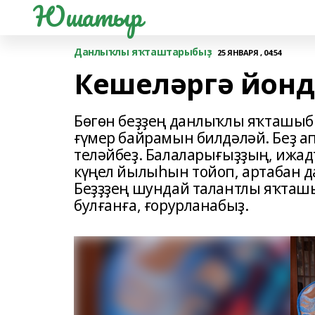
Юшатыр
Данлыҡлы яҡташтарыбыҙ
25 ЯНВАРЯ , 04:54
Кешеләргә йонд
Бөгөн беҙҙең данлыҡлы яҡташыбы
ғүмер байрамын билдәләй. Беҙ ап
теләйбеҙ. Балаларығыҙҙың, ижа
күңел йылыһын тойоп, артабан да
Беҙҙҙең шундай талантлы яҡташ
булғанға, ғорурланабыҙ.