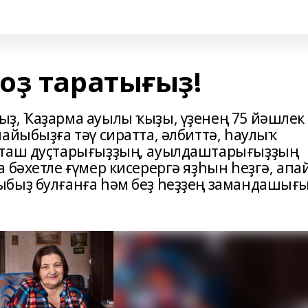
оҙ таратығыҙ!
ҙ, Ҡаҙарма ауылы ҡыҙы, үҙенең 75 йәшлек
айыбыҙға тәү сиратта, әлбиттә, һаулыҡ
дташ дуҫтарығыҙҙың, ауылдаштарығыҙҙың
 бәхетле ғүмер кисерергә яҙһын һеҙгә, апай
ыбыҙ булғанға һәм беҙ һеҙҙең замандашығ