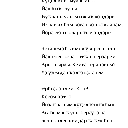
Күңел ҡайтыуҙанмы...
Йән һыҡтаулы,
Һуҡраныулы мыжыҡ көндәре.
Ихлас илһам көҫәп көй көйләһәм,
Йөрәктә тик зарығыу өндәре.
Эстәремә һыймай үкереп илай
Йәшереп кенә тотҡан серҙәрем.
Арыттырҙы. Кемгә терәләйем?
Үҙ-үҙемдән ҡәлғә эҙләнем.
Әрһеҙләндем. Етте! –
Көсөм бөттө!
Йоҙаҡлайым күңел ҡапҡаһын.
Асаһым юҡ уны берәүгә лә
Ҡасан килеп кемдәр ҡаҡмаһын.