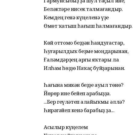
Гармунсыбыҙ ҙа шул таҫыл ине,
Беләктәре нисек талмағандыр.
Кемдең генә күңеленә үҙе
Өмөт ҡатыш һағыш һалмағандыр.
Көй оттомо беҙҙән һандуғастар,
Һуғарылдыҡ беҙме моңдарынан,
Ғаләмдәрҙең арғы яҡтары ла
Илһам һөҙҙө Наҡаҫ буйҙарынан.
Һағына микән беҙҙе ауыл төнө?
Йөрөр ине бейеп арабыҙҙа.
...Бер геүләтеп алайыҡмы әллә?
Һирәгәйеп кенә барабыҙ ҙа...
Асылыр күңелем