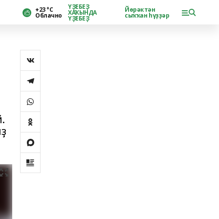
ҮҘЕБЕҘ
+23 °С
Йөрәктән
ХАҠЫНДА
Облачно
сыҡҡан һүҙҙәр
ҮҘЕБЕҘ
.
ыҙ