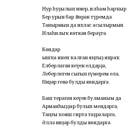
Нур һуҙылып инер, илһам һарҡыр
Бер урын бар йөрәк түремдә.
Танырмын да ихлас асылырмын
Илаһилыҡ көткән берәүгә.
Көндәр
Ҡышҡа инеп ҡалған яңғыҙ япраҡ
Елберләгән кеүек елдәрҙә,
Леберлеген сығып ғүмерем елә,
Ниҙәр генә булды көндәргә.
Баш терәгән кеүек булманым да
Арманһыҙҙар булып мендәргә,
Таңғы ҡояш сиртә тәҙрәләргә,
Әллә ниҙәр булды көндәргә.