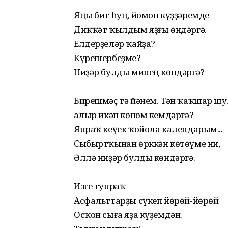
Яңы бит һуң, йомоп күҙҙәремде
Диҡҡәт ҡылдым яҙғы өндәргә.
Елдерҙеләр ҡайҙа?
Күрешербеҙме?
Ниҙәр булды минең көндәргә?
Бирешмәҫ тә йәнем. Тән ҡаҡшар шул
Ҡалыр икән көнөм кемдәргә?
Япраҡ кеүек ҡойола календарым...
Сыбыртҡынан өрккән көтөүме ни,
Әллә ниҙәр булды көндәргә.
Изге тупраҡ
Асфальттарҙы сүкеп йөрөй-йөрөй
Осҡон сыға яҙа күҙемдән.