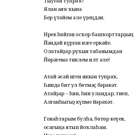
Тыуған тупраҡ!
Ялан аяҡ ҡына
Бер үтәйем әле үҙеңдән.
Ирек һөйгән осҡор башҡорттарҙың
Йәндәй күргән изге еркәйе.
Олатайҙар рухын табанымдан
Йөрәгемә тиклем илт әле!
Атай-әсәй иген иккән тупраҡ,
Һиндә бит ул бөтмәҫ бәрәкәт.
Атайҙар – һин, һин уландар, тиеп,
Алғанһығыҙ күпме йәрәхәт.
Гонаһтарым булһа, бөтөр кеүек,
Ҡосағыңа ятып йоҡлаһам.