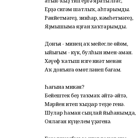
Ҡатын-ҡыҙ тип ергә яратылғас,
Ерҙә сигәм шатлыҡ, аһтарымды.
Рәнйетмәгеҙ, зинһар, кәмһетмәгеҙ,
Яҙмышыма яҙған хаҡтарымды.
Донъя - минең аҡ мейесле өйөм,
Ҡыйығым - күк, булһын имен-аман.
Хәүеф ҡатыш изге ниәт менән
Аҡ донъяға өмөтләнеп бағам.
Һағына микән?
Бейештек беҙ таҡмаҡ әйтә-әйтә,
Мәрйен итеп ҡыҙҙар теҙҙе генә.
Шулар һаман сыңлай йыһанымда,
Оялаған күңелем үҙәгенә.