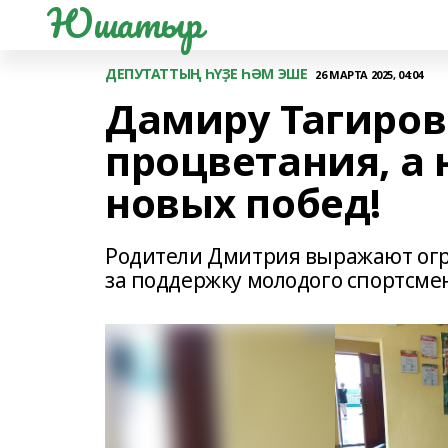
Юшатыр
ДЕПУТАТТЫҢ ҺҮҘЕ ҺӘМ ЭШЕ
26 МАРТА 2025, 04:04
Дамиру Тагиров
процветания, а
новых побед!
Родители Дмитрия выражают ог
за поддержку молодого спортсме