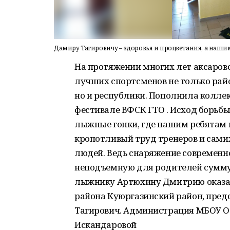
Дамиру Тагировичу – здоровья и процветания, а наши
На протяжении многих лет аксаров
лучших спортсменов не только рай
но и республики. Пополнила колле
фестивале ВФСК ГТО . Исход борьб
лыжные гонки, где нашим ребятам 
кропотливый труд тренеров и самих
людей. Ведь снаряжение современн
неподъемную для родителей сумму
лыжнику Артюхину Дмитрию оказал
района Куюргазинский район, пред
Тагирович. Администрация МБОУ ОО
Искандаровой