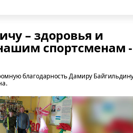
ичу – здоровья и
 нашим спортсменам -
ромную благодарность Дамиру Байгильдин
на.