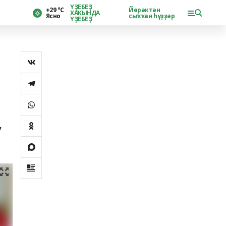
ҮҘЕБЕҘ
+29 °С
Йөрәктән
ХАҠЫНДА
Ясно
сыҡҡан һүҙҙәр
ҮҘЕБЕҘ
у