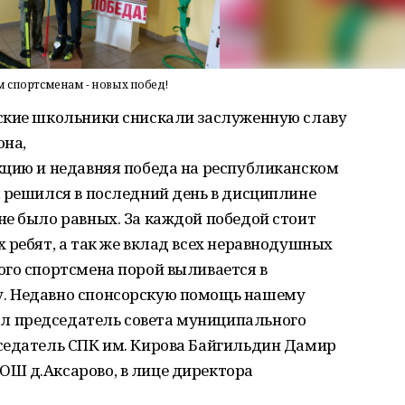
м спортсменам - новых побед!
ские школьники снискали заслуженную славу
она,
кцию и недавняя победа на республиканском
ы решился в последний день в дисциплине
не было равных. За каждой победой стоит
 ребят, а так же вклад всех неравнодушных
ого спортсмена порой выливается в
. Недавно спонсорскую помощь нашему
 председатель совета муниципального
седатель СПК им. Кирова Байгильдин Дамир
Ш д.Аксарово, в лице директора