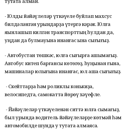
туҡтата алмай.
-
Юлды
йәйәүлеләр
үткәүеле
буйлап
махсус
билдәләнгән урындарҙа
үтергә
кәрәк.
Юлға
яҡынлашып килгән транспорттың һулдан да,
уңдан да булмауына инанғас ҡына сығығыҙ.
- Автобустан
төшкәс, юлға сығырға ашыҡмағыҙ.
Автобус
китеп
барғансы көтөгөҙ
, һуңынан ғына,
машиналар юҡлығына инанғас, юл аша сығығыҙ.
- Скейттарҙа һәм роликлы конькиҙа,
велосипедта, самокатта йөрөү хәүефле.
-
Йәйәүлеләр үткәүеленән
ситтә
юлға сыҡмағыҙ
,
был урында водитель йәйәүлеләрҙе көтмәй һәм
автомобилде шунда уҡ туҡтата алмаясаҡ.