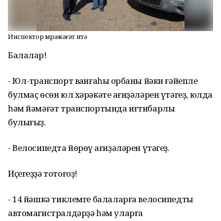
Инспектор мөрәжәғәт итә
Балалар!
- Юл-транспорт ваҡиғаһы ҡорбаны йәки ғәйепле
булмаҫ өсөн юл хәрәкәте ҡағиҙәләрен үтәгеҙ, юлда
һәм йәмәғәт транспортында иғтибарлы
булығыҙ.
- Велосипедта
йөрөү ҡағиҙәләрен
үтәгеҙ
.
Иҫегеҙҙә тотоғоҙ!
- 14 йәшкә тиклемге балаларға велосипедты
автомагистралдәрҙә һәм уларға