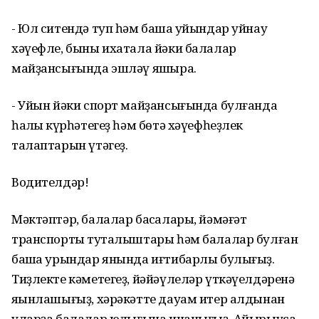
- Юл ситендә туп һәм башҡа уйындар уйнау
хәүефле
, быны ихатала йәки балалар
майҙансығында эшләү яҡшыраҡ.
- Уйын йәки спорт майҙансығында булғанда
һаҡлыҡ күрһәтегеҙ һәм бөтә хәүефһеҙлек
талаптарын үтәгеҙ.
Водителдәр!
Мәктәптәр, балалар баҡсалары, йәмәғәт
транспорты туҡталыштары һәм балалар булған
башҡа урындар янында иғтибарлы булығыҙ.
Тиҙлекте кәметегеҙ, йәйәүлеләр үткәүелдәренә
яҡынлашығыҙ, хәрәкәтте дауам итер алдынан
уларҙа балалар юҡлығына инанығыҙ.
Айырыуса