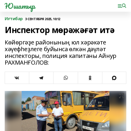
Юшатыр
Иғтибар
3 СЕНТЯБРЯ 2025, 10:12
Инспектор мөрәжәғәт итә
Көйөргәҙе районының юл хәрәкәте
хәүефһеҙлеге буйынса өлкән дәүләт
инспекторы, полиция капитаны Айнур
РАХМАНҒОЛОВ: