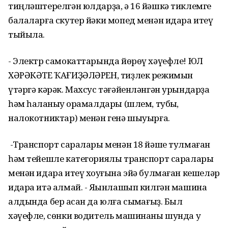
тиңләштерелгән юлдарҙа, ә 16 йәшкә тиклемге
балаларға скутер йәки мопед менән идара итеү
тыйыла.
- Электр самокаттарында
йөрөү хәүефле
!
ЮЛ
ХӘРӘКӘТЕ ҠАҒИҘӘЛӘРЕН, тиҙлек режимын
үтәргә кәрәк.
Махсус тәғәйенләнгән урындарҙа
һәм һаҡланыу ҡорамалдары (шлем, тубыҡ,
налокотниктар) менән генә шыуырға.
-Транспорт саралары менән 18 йәше тулмаған
һәм тейешле категориялы транспорт саралары
менән идара итеү хоҡуғына эйә булмаған кешеләр
идара итә алмай.
- Яҡынлашып килгән машина
алдында бер ҡасан да юлға сыҡмағыҙ.
Был
хәүефле
, сөнки водитель машинаны шунда уҡ