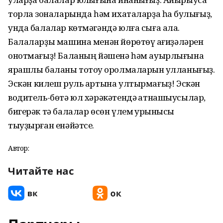
торлаҡ зоналарында һәм ихаталарҙа һаҡ булығыҙ,
унда балалар көтмәгәндә юлға сыға ала.
Балаларҙы
машина
менән йөрөтөү ҡағиҙәләрен
онотмағыҙ
!
Баланың йәшенә һәм ауырлығына
ярашлы баланы тотоу ҡоролмаларын ҡулланығыҙ.
Эскән
килеш руль
артына
ултырмағыҙ
!
Эскән
водитель
-бөтә юл хәрәкәтендә ҡатнашыусылар,
бигерәк тә балалар өсөн үлем ҡурҡынысы
тыуҙырған енәйәтсе
.
Автор:
Читайте нас