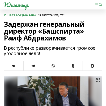
Юшатыр
Ишеттегеҙме әле?
28 АВГУСТА 2025, 07:11
Задержан генеральный
директор «Башспирта»
Раиф Абдрахимов
В республике разворачивается громкое
уголовное дело!