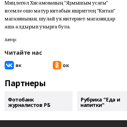
Миңлегөл Хисамованың "Яҙмышым усағы"
исемле ошо матур китабын нәшриәттең "Китап"
магазинынан, шулай уҡ интернет-магазиндар
аша алдырып уҡырға була.
Автор:
Читайте нас
Партнеры
Фотобанк
Рубрика "Еда и
журналистов РБ
напитки"