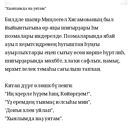
"Хыялымда наҙ уятам"
Билдәле шағирә Миңлегөл Хисамованың был
йыйынтығына өр-яңы шиғырҙары һәм
поэмалары индерелде. Поэмаларында ябай
ауыл хеҙмәтсәндәренең һуғыштан һуңғы
ауырлыҡтарҙы еңеп сығыу өсөн көрәше һүрәтләнһә,
шиғырҙарында мөхәббәт, әхлаҡи сафлыҡ, намыҫ,
мәрхәмәтлелек темаһы сағылыш тапҡан.
Китап дүрт өлөшкә бүленгән:
"Иң ҡәҙерле һүҙем һиңә, Көйөргәҙем!",
"Үҙ еремдең тынмаҫ юлсыһы мин",
'Донъя хәлен уйлап",
"Хыялымда наҙ уятам".