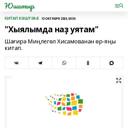
Юшатыр
КИТАП КӘШТӘҺЕ
12 ОКТЯБРЯ 2023, 03:55
"Хыялымда наҙ уятам"
Шағирә Миңлегөл Хисамованан өр-яңы
китап.