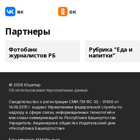
Партнеры
Фотобанк
Рубрика "Еда и
журналистов РБ
напитки"
© 2026 Юшатыр
Об использовании персональных данных
Свидетельство о регистрации СМИ: ПИ ФС 02 - 01456 от
14.09.2015 г. выдано Управлением федеральной службы по
надзору в сфере связи, информационных технологий и
массовых коммуникаций по Республике Башкортостан.
Учредитель: Акционерное общество Издательский дом
«Республика Башкортостан»
Баш мөхәррир М.М.Ильясов