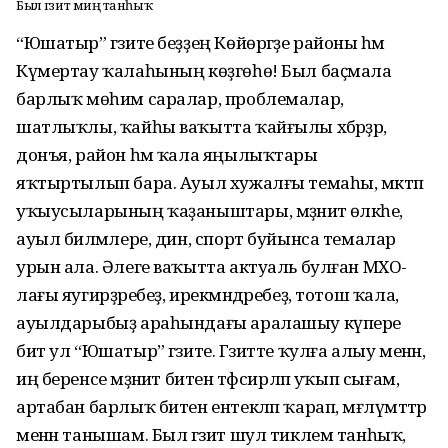
Был гәзит миңә танһыҡ
“Юшатыр” гәзите беҙҙең Көйөргәҙе районы һәм
Күмертау ҡалаһының көҙгөһө! Был баҫмала
барлыҡ мөһим саралар, проблемалар,
шатлыҡлы, ҡайһы ваҡытта ҡайғылы хәбәрҙәр,
донъя, район һәм ҡала яңылыҡтары
яҡтыртылып бара. Ауыл хужалғы темаһы, мәктәп
уҡыусыларының ҡаҙаныштары, мәҙәниәт өлкәһе,
ауыл биләмәлере, дин, спорт буйынса темалар
урын ала. Әлеге ваҡытта актуаль булған МХО-
лағы яугирҙәребеҙ, ирекмәндәребеҙ, тотош ҡала,
ауылдарыбыҙ араһындағы аралашыу күпере
бит ул “Юшатыр” гәзите. Гәзитте ҡулға алыу менән,
иң беренсе мәҙәниәт битен тәфсирләп уҡып сығам,
артабан барлыҡ битен ентекләп ҡарап, мәғлүмәттәр
менән танышам. Был гәзит шул тиклем танһыҡ,