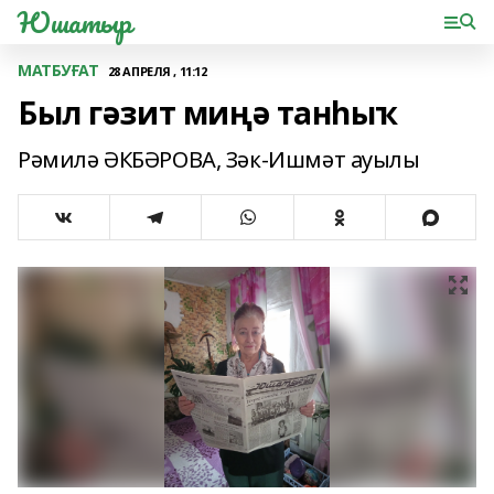
Юшатыр
МАТБУҒАТ
28 АПРЕЛЯ , 11:12
Был гәзит миңә танһыҡ
Рәмилә ӘКБӘРОВА, Зәк-Ишмәт ауылы