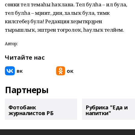
сөнки тел темаһы һаҡлана. Тел булһа – ил була,
тел булһа – мәҙәниәт, дин, халыҡ була, тимәк
киләсәгебеҙ була! Редакция хеҙмәткәрҙәренә
тырышлыҡ, эштәренә тоғролоҡ, һаулыҡ теләйем.
Автор:
Читайте нас
Партнеры
Фотобанк
Рубрика "Еда и
журналистов РБ
напитки"