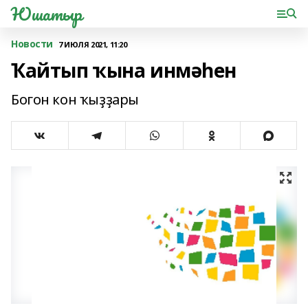
Юшатыр
Новости
7 ИЮЛЯ 2021, 11:20
Ҡайтып ҡына инмәһен
Богон кон ҡыҙҙары