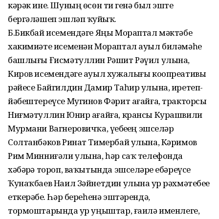
кәрәк ине. Шуның өсөн тиҙ генә был эште
бергәләшеп эшләп ҡуйҙыҡ.
Б.Бикбай исемендәге Яңы Мораптал мәктәбе
хакимиәте исеменән Мораптал ауыл биләмәһе
башлығы Ғисмәтуллин Рәшит Рәүил улына,
Киров исемендәге ауыл хужалығы коопреативы
рәйесе Байгилдин Дамир Таһир улына, иретеп-
йәбештереүсе Мугинов Фәрит ағайға, тракторсы
Ниғмәтуллин Юнир ағайға, крансы Курашвили
Мурмани Вагнеровичҡа, үҙебеҙҙең эшселәр
Солтанбәков Ринат Тимербай улына, Кәримов
Рим Минниғәли улына, һәр саҡ телефонда
хәбәрҙә тороп, ваҡытында эшселәрҙе ебәреүсе
Ҡунаҡбаев Наил Зәйнетдин улына ҙур рәхмәтебеҙҙе
еткерәбеҙ. Һәр береһенә эштәрендә,
тормоштарында ҙур уңыштар, ғаилә именлеге,