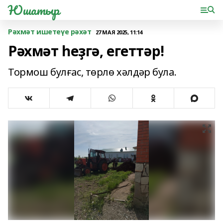
Юшатыр
Рәхмәт ишетеүе рәхәт
27 МАЯ 2025, 11:14
Рәхмәт һеҙгә, егеттәр!
Тормош булғас, төрлө хәлдәр була.