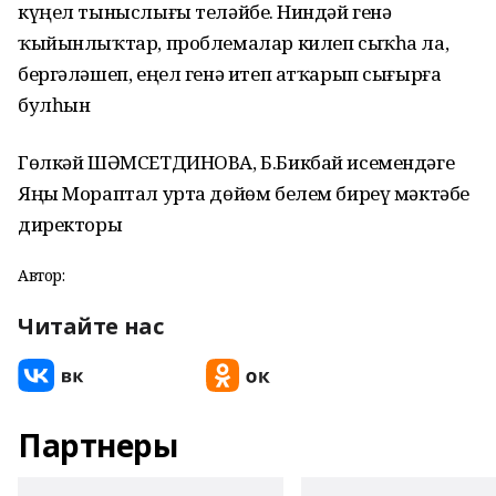
күңел тыныслығы теләйбеҙ. Ниндәй генә
ҡыйынлыҡтар, проблемалар килеп сыҡһа ла,
бергәләшеп, еңел генә итеп атҡарып сығырға
булһын
Гөлкәй ШӘМСЕТДИНОВА, Б.Бикбай исемендәге
Яңы Мораптал урта дөйөм белем биреү мәктәбе
директоры
Автор:
Читайте нас
Партнеры