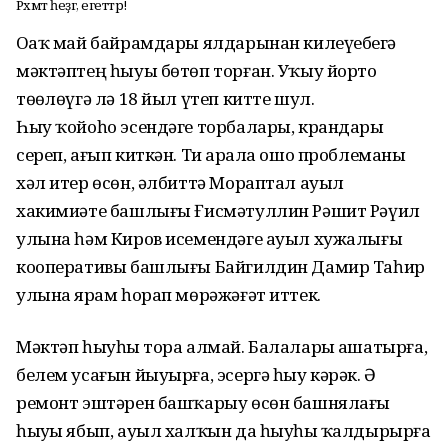
Рәхмәт һеҙгә, егеттәр!
Оҙаҡ май байрамдары ялдарынан килеүебеҙгә
мәктәптең һыуы бөтөп торған. Уҡыу йорто
төҙөлөүгә лә 18 йыл үтеп китте шул.
Һыу ҡойоһо эсендәге торбалары, крандары
сереп, ағып киткән. Тиҙ арала ошо проблеманы
хәл итер өсөн, әлбиттә Мораптал ауыл
хакимиәте башлығы Ғисмәтуллин Рәшит Рәүил
улына һәм Киров исемендәге ауыл хужалығы
кооперативы башлығы Байгилдин Дамир Таһир
улына ярҙам һорап мөрәжәғәт иттек.
Мәктәп һыуһыҙ тора алмай. Балаларҙы ашатырға,
белем усағын йыуырға, эсергә һыу кәрәк. Ә
ремонт эштәрен башҡарыу өсөн башнялағы
һыуҙы ябып, ауыл халҡын да һыуһыҙ ҡалдырырға