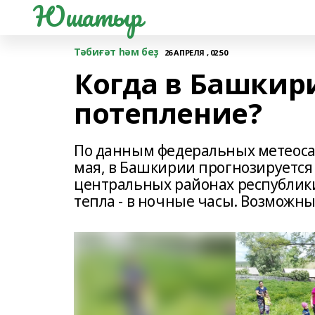
Юшатыр
Тәбиғәт һәм беҙ
26 АПРЕЛЯ , 02:50
Когда в Башкир
потепление?
По данным федеральных метеосайт
мая, в Башкирии прогнозируется 
центральных районах республики б
тепла - в ночные часы. Возможн