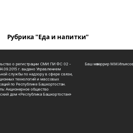
Рубрика "Еда и напитки"
ьство о регистрации СМИ: ПИ ФС 02 -
Баш мөхәррир М.М.Ильясо
14.09.2015 г. выдано Управлением
ной службы по надзору в сфере связи,
ионных технологий и массовых
аций по Республике Башкортостан.
ль: Акционерное общество
ский дом «Республика Башкортостан»