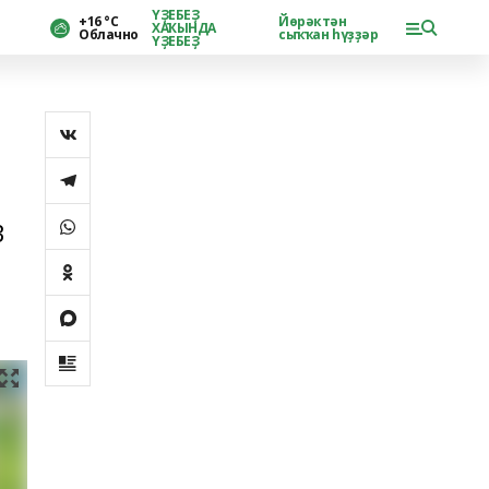
ҮҘЕБЕҘ
+16 °С
Йөрәктән
ХАҠЫНДА
Облачно
сыҡҡан һүҙҙәр
ҮҘЕБЕҘ
3