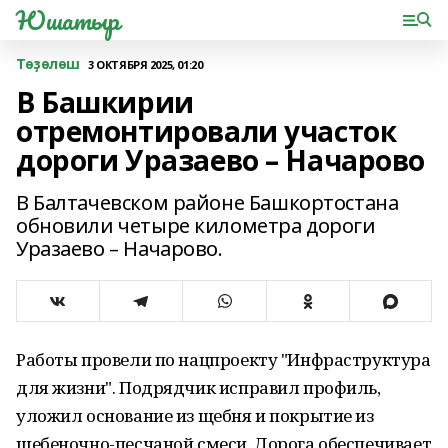
Юшатыр
Төҙөлөш
3 ОКТЯБРЯ 2025, 01:20
В Башкирии
отремонтировали участок
дороги Уразаево – Начарово
В Балтачевском районе Башкортостана
обновили четыре километра дороги
Уразаево – Начарово.
Работы провели по нацпроекту "Инфраструктура
для жизни". Подрядчик исправил профиль,
уложил основание из щебня и покрытие из
щебеночно-песчаной смеси. Дорога обеспечивает