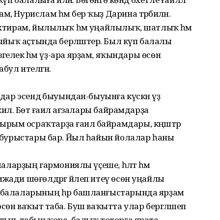
, Нурислам һәм бер ҡыҙ Дарина тәрбиәләнә.
 ихтирам, йылылыҡ һәм уңайлылыҡ, шатлыҡ һәм
 ҡыйыҡ аҫтында берләштерә. Был күп балалы
мәт, изгелек һәм үҙ-ара ярҙам, яҡындары өсөн
бул ителгән.
лдар эсендә быуындан-быуынға күскән үҙ
илә. Бөтә ғаилә ағзалары байрамдарҙа
рым осраҡтарҙа ғаилә байрамдары, кәңәштәр
өй бурыстары бар. Йыл һайын йолалар һаны
алаларҙың гармониялы үҫеше, һәләт һәм
жади шөғөлдәргә йәлеп итеү өсөн уңайлы
р балаларының һәр башланғыстарында ярҙам
өсөн ваҡыт таба. Буш ваҡытта улар бергәләшеп
айнатып, табын ҡора, балыҡ тоторға ярата.