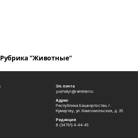
Рубрика "Животные"
в
Эл. почта
yushatyr@rambler.ru
Адрес
Республика Башкортостан, г.
Кумертау, ул. Комсомольская, д. 35
Редакция
8 (34761) 4-44-45