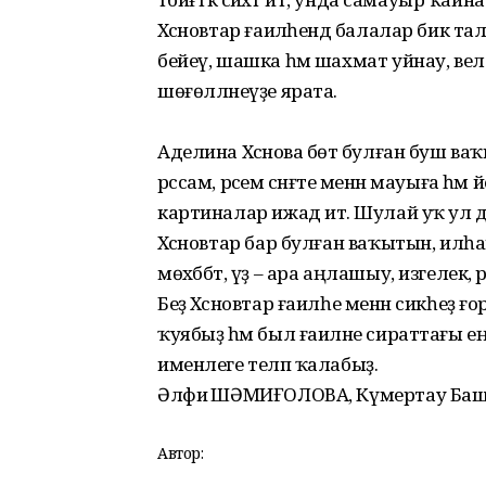
Хәсәновтар ғаиләһендә балалар бик т
бейеү, шашка һәм шахмат уйнау, ве
шөғөлләнеүҙе ярата.
Аделина Хәсәнова бөтә булған буш ваҡ
рәссам, рәсем сәнғәте менән мауыға һәм
картиналар ижад итә. Шулай уҡ ул ди
Хәсәновтар бар булған ваҡытын, илһ
мөхәббәт, үҙ – ара аңлашыу, изгелек,
Беҙ Хәсәновтар ғаилһе менән сикһеҙ ғ
ҡуябыҙ һәм был ғаиләне сираттағы еңе
именлеге теләп ҡалабыҙ.
Әлфиә ШӘМИҒОЛОВА, Күмертау Башҡ
Автор: