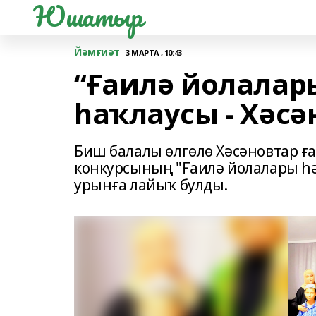
Юшатыр
Йәмғиәт
3 МАРТА , 10:43
“Ғаилә йолалар
һаҡлаусы - Хәсә
Биш балалы өлгөлө Хәсәновтар ға
конкурсының "Ғаилә йолалары һ
урынға лайыҡ булды.