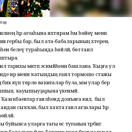
втар
ғаиләнең һәр ағзаһына ихтирам һәм һөйөү менән
ия гербы бар, был ата-бабаларының хәтерен,
һен белеү тураһында һөйләй, бөтә ғаилә
аштыра.
лә тарихы мәктәп эскәмйәһенән башлана. Ҡыҙға ул
ҙер инде ир менән ҡатындың ғаилә тормошо стажы
ә бик күп төрлө ваҡиғалар була, әммә улар бер
нышып, ҡауышыуҙарына үкенмәй.
заҡбаевтар ғаиләһендә донъяға килә, ә был
ҡмандан сыҡҡан, был хаҡта ғаилә ағзалары һәр
өйләй.
уы буйынса уларға тағы өс туғанын тәрбиәгә
п балалыға әйләнә. Бөгөнгө көндә бәхетле ғаиләлә