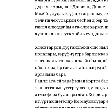
дүрт ул: Арыҫлан, Даниэль, Динислам
Мөхәббәт, дуҫлыҡ, үҙ-ара аңлашыу,
теләктәшлек уларҙың бөтәһен дә бер
ғаиләлә өлкәндәргә һәм ата-әсәләргә хөр
яуаплылыҡ кеүек тәрбиә ысулдары ҡа
Хәсәновтарҙың дуҫ ғаиләһендә ошо йы
йолалары, ғөрүф-ғәҙәттәре барлыҡҡа к
тантаналы төшкө ашҡа йыйыла, айы
ойоштора, һәр ғаилә ағзаһының үҙ 
арта ғына бара.
Ғаиләлә ата-әсәй тарафынан йортта б
таланттарын үҫтереү өсөн, уларҙы и
атмосфера булдырылған. Хәсәновта
итә, уртаҡ шөғөлдәр һәм мауығыуҙар 
тәбиғәткә сәйәхәт итә, унда самауыр ҡ