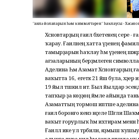
“Ғаилә йолаларын һәм ҡиммәттәрен” һаҡлаусы - Хәсәно
Хәсәновтарҙың ғаилә бәхетенең сере - 
ҡарау. Ғаиләнең хатта үҙенең фамил
тамырҙарын һаҡлау һәм үҙенең шәжәрә
ағзаларының берҙәмлеген символл
Аделина Һәм Азамат Хәсәновтарҙың ғаи
ваҡытта 16, ә егеткә 21 йәш була, хә
19 йыл тәшкил итә. Был йылдар эсенд
тапҡыр ҙа көҙҙөң йәмле айында та
Азаматтың тормош иптәше аделина Ҡа
ғаилә боронғо кенәз нәҫеле Шәғәли Ша
ваҡыт ғорурлыҡ һәм ихтирам менән һ
Ғаиләлә ике ул тәрбиәләнә, яҙмыш ҡушы
алырға тура килә һәм ғаилә шунда уҡ кү