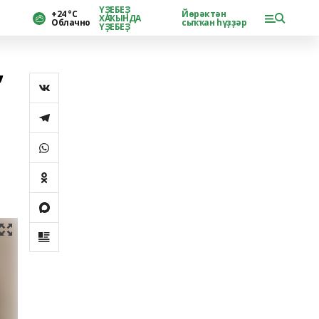
ҮҘЕБЕҘ
+24 °С
Йөрәктән
ХАҠЫНДА
Облачно
сыҡҡан һүҙҙәр
ҮҘЕБЕҘ
”