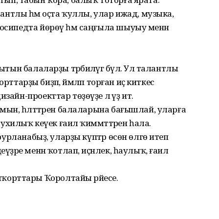
алантлы һәм оҫта ҡуллы, улар ижад, музыка,
лосипедта йөрөү һәм саңғыла шыуыу менән
ытын балаларҙы тәрбиәләүгә бүлә. Ул талантлы
 йорттарҙы биҙәп, йәмләп торған иҫ киткес
зайн-проекттар төҙөүҙе лә үҙ итә.
амын, һәләттәрен балаларына бағышлай, уларға
 рухилыҡ кеүек ғаилә ҡиммәттәрен һала.
орурланабыҙ, уларҙы күптәр өсөн өлгө итеп
үҙәре менән ҡотлап, иҫәнлек, һаулыҡ, ғаилә
орттары Ҡоролтайы рәйесе.