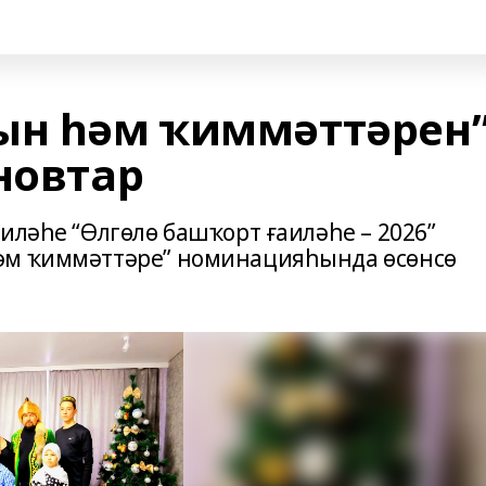
ын һәм ҡиммәттәрен
новтар
иләһе “Өлгөлө башҡорт ғаиләһе – 2026”
әм ҡиммәттәре” номинацияһында өсөнсө