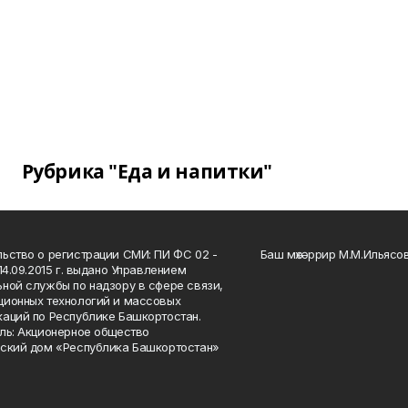
Рубрика "Еда и напитки"
ьство о регистрации СМИ: ПИ ФС 02 -
Баш мөхәррир М.М.Ильясо
14.09.2015 г. выдано Управлением
ной службы по надзору в сфере связи,
ионных технологий и массовых
аций по Республике Башкортостан.
ль: Акционерное общество
ский дом «Республика Башкортостан»