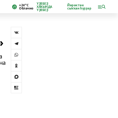
ҮҘЕБЕҘ
+24 °С
Йөрәктән
ХАҠЫНДА
Облачно
сыҡҡан һүҙҙәр
ҮҘЕБЕҘ
»
а
на