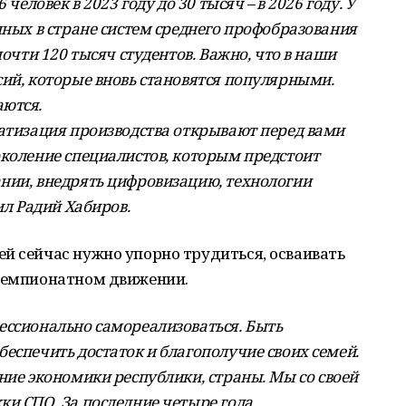
человек в 2023 году до 30 тысяч – в 2026 году. У
пных в стране систем среднего профобразования
почти 120 тысяч студентов. Важно, что в наши
сий, которые вновь становятся популярными.
аются.
матизация производства открывают перед вами
околение специалистов, которым предстоит
нии, внедрять цифровизацию, технологии
ил Радий Хабиров.
й сейчас нужно упорно трудиться, осваивать
 чемпионатном движении.
ессионально самореализоваться. Быть
еспечить достаток и благополучие своих семей.
ние экономики республики, страны. Мы со своей
ки СПО. За последние четыре года