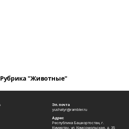
Рубрика "Животные"
в
Эл. почта
yushatyr@rambler.ru
Адрес
Республика Башкортостан, г.
Кумертау, ул. Комсомольская, д. 35