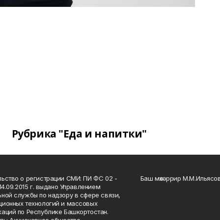
Рубрика "Еда и напитки"
ьство о регистрации СМИ: ПИ ФС 02 -
Баш мөхәррир М.М.Ильясо
14.09.2015 г. выдано Управлением
ной службы по надзору в сфере связи,
ионных технологий и массовых
аций по Республике Башкортостан.
ль: Акционерное общество