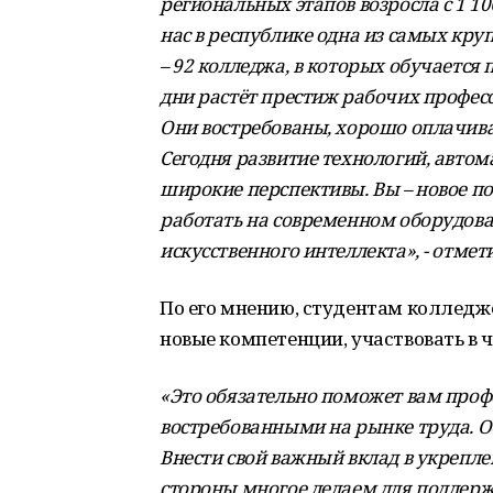
региональных этапов возросла с 1 106 
нас в республике одна из самых кру
– 92 колледжа, в которых обучается 
дни растёт престиж рабочих профес
Они востребованы, хорошо оплачив
Сегодня развитие технологий, авто
широкие перспективы. Вы – новое п
работать на современном оборудова
искусственного интеллекта», - отмет
По его мнению, студентам колледже
новые компетенции, участвовать в
«Это обязательно поможет вам проф
востребованными на рынке труда. Об
Внести свой важный вклад в укрепле
стороны многое делаем для поддерж