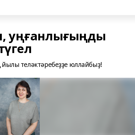
, уңғанлығыңды
түгел
 йылы теләктәребеҙҙе юллайбыҙ!