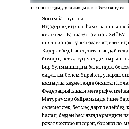
Тырышлығыңды, уңғанлығыңды әйтеп бөтөрлөк түгел
Яҡшымбәт ауылы
Иң ҡәҙерле, иң яҡын һәм яратҡан кеш
киленем - Ғәлиә Әхтәм ҡыҙы ХӘЙБУ
ҡотлап йөрәк түребеҙҙәге иң изге, 
Ҡәҙерлебеҙ, һинең хаҡта ниндәй генә 
йомарт, нескә күңелеңде, тырышл
Бар булмышыңды балаларға белем б
сифатлы белем бирәһең, уларҙы яңы
намыҫлы хеҙмәтеңде бихисап Почет
Федерацияһының мәғариф өлкәһенд
Матур ғүмер байрамыңда һиңә бары
сәләмәтлек, бөтмәҫ дәрт теләйбеҙ, 
һаҡлап, беҙҙең һәм яҡындарыңдың из
рәхәтлектәре кисереп, бәрәкәтле, м