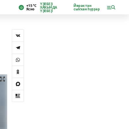
ҮҘЕБЕҘ
+15 °С
Йөрәктән
ХАҠЫНДА
Ясно
сыҡҡан һүҙҙәр
ҮҘЕБЕҘ