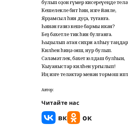
булып оҙон ғүмер кисереүеңде телә
Кешелекле бит һин, изге йәнле,
Ярҙамсыл һин дуҫҡа, туғанға.
Һинән ғәзиз кеше бармы икән?
Беҙ бәхетле тик һин булғанға.
Һыҙылып атҡан сихри алһыу таңда
Килһен һиңә ҡояш, нур булып.
Сәләмәтлек, бәхет юлдаш булһын,
Ҡыуаныстар килһен урғылып!
Иң изге теләктәр менән тормош ип
Автор:
Читайте нас