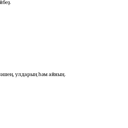
йбеҙ.
р
тәшең, улдарың һәм ҡайның.