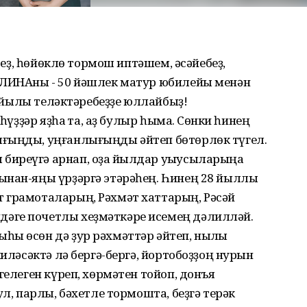
ебеҙ, һөйөклө тормош иптәшем, әсәйебеҙ,
ЛЛИНАны - 50 йәшлек матур юбилейы менән
иң йылы теләктәребеҙҙе юллайбыҙ!
һүҙҙәр яҙһаҡ та, аҙ булыр һымаҡ. Сөнки һинең
ығыңды, уңғанлығыңды әйтеп бөтөрлөк түгел.
иреүгә арнап, оҙаҡ йылдар уҡыусыларыңа
нан-яңы үрҙәргә этәрәһең. Һинең 28 йыллыҡ
 грамоталарың, Рәхмәт хаттарың, Рәсәй
әге почетлы хеҙмәткәре исемең дәлилләй.
һы өсөн дә ҙур рәхмәттәр әйтеп, ныҡлы
киләсәктә лә бергә-бергә, йортобоҙҙоң нурын
гелеген күреп, хөрмәтен тойоп, донъя
ул, парлы, бәхетле тормошта, беҙгә терәк