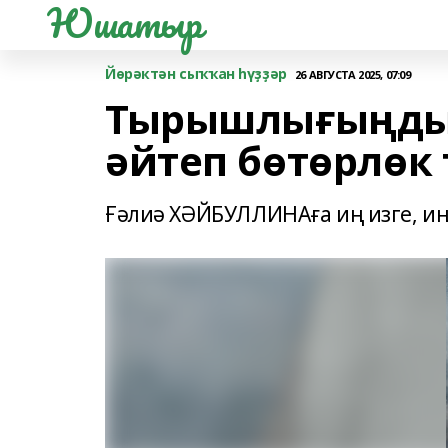
Юшатыр
Йөрәктән сыҡҡан һүҙҙәр
26 АВГУСТА 2025, 07:09
Тырышлығыңды
әйтеп бөтөрлөк 
Ғәлиә ХӘЙБУЛЛИНАға иң изге, иң