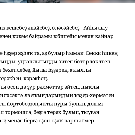
зиз кешебеҙ әнәйебеҙ, өләсәйебеҙ - Айһылыу
енең күркәм байрамы юбилейы менән ҡайнар
ә һүҙҙәр яҙһаҡ та, аҙ булыр һымаҡ. Сөнки һинең
ғыңды, уңғанлығыңды әйтеп бөтөрлөк түгел.
 бәхетлебеҙ, йылы һүҙҙәрең, аҡыллы
ерәкһең, кәрәкһең.
 өсөн дә ҙур рәхмәттәр әйтеп, ныҡлы
, киләсәктә лә яҡындарыңдың ҡәҙер-хөрмәтен
еп, йортобоҙҙоң яҡты нуры булып, донъя
л тормошта, беҙгә терәк булып, тыуған
ыҙ менән бергә оҙон-оҙаҡ парлы ғүмер