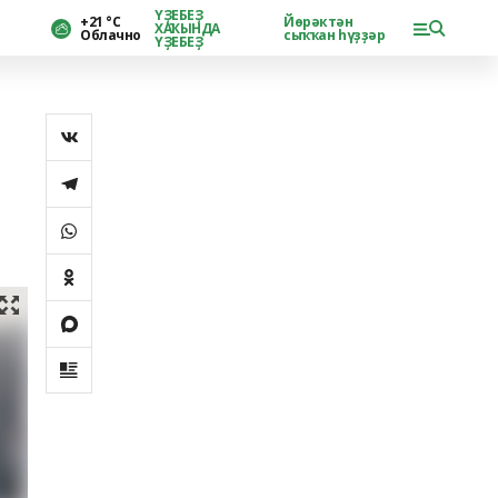
ҮҘЕБЕҘ
+21 °С
Йөрәктән
ХАҠЫНДА
Облачно
сыҡҡан һүҙҙәр
ҮҘЕБЕҘ