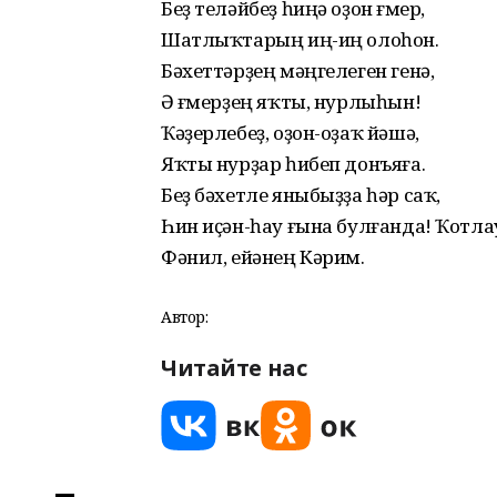
Беҙ теләйбеҙ һиңә оҙон ғүмер,
Шатлыҡтарың иң-иң олоһон.
Бәхеттәрҙең мәңгелеген генә,
Ә ғүмерҙең яҡты, нурлыһын!
Ҡәҙерлебеҙ, оҙон-оҙаҡ йәшә,
Яҡты нурҙар һибеп донъяға.
Беҙ бәхетле яныбыҙҙа һәр саҡ,
Һин иҫән-һау ғына булғанда! Ҡотла
Фәнил, ейәнең Кәрим.
Автор:
Читайте нас