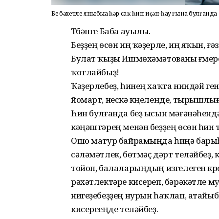
Беҙ бәхетле яныбыҙҙа һәр саҡ һин иҫән-һау ғына булғанда
Түбәнге Баба ауылы.
Беҙҙең өсөн иң ҡәҙерле, иң яҡын, ғә
Булат ҡыҙы Ишмөхәмәтованы ғүмер
ҡотлайбыҙ!
Ҡәҙерлебеҙ, һинең хаҡта ниндәй ген
йомарт, нескә күңелеңде, тырышлы
Һин булғанда беҙ ысын мәғәнәһендә
кәңәштәрең менән беҙҙең өсөн һин т
Ошо матур байрамыңда һиңә барыһы
сәләмәтлек, бөтмәҫ дәрт теләйбеҙ
тойоп, балаларыңдың изгелеген күр
рәхәтлектәре кисереп, бәрәкәтле му
нигеҙебеҙҙең нурын һаҡлап, атайыб
кисереүеңде теләйбеҙ.