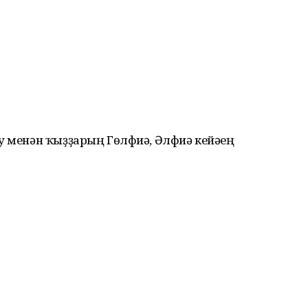
у менән ҡыҙҙарың Гөлфиә, Әлфиә кейәүең