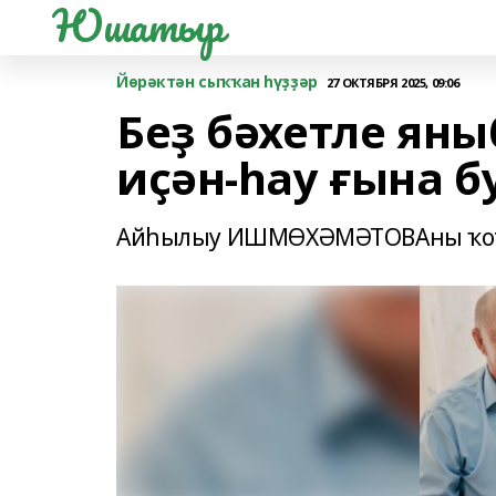
Юшатыр
Йөрәктән сыҡҡан һүҙҙәр
27 ОКТЯБРЯ 2025, 09:06
Беҙ бәхетле яны
иҫән-һау ғына б
Айһылыу ИШМӨХӘМӘТОВАны ҡот