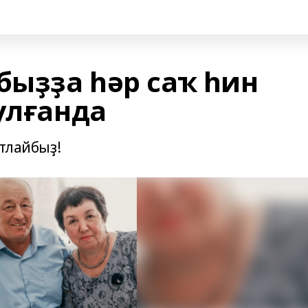
быҙҙа һәр саҡ һин
улғанда
лайбыҙ!