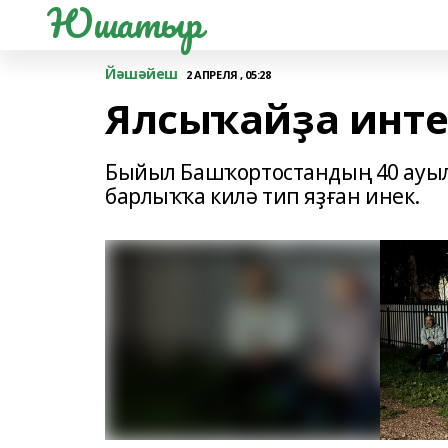
Юшатыр
Йәшәйеш
2 АПРЕЛЯ , 05:28
Ялсыҡайҙа инте
Быйыл Башҡортостандың 40 ауы
барлыҡҡа килә тип яҙған инек.