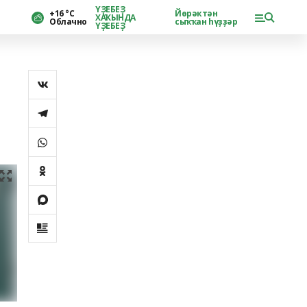
ҮҘЕБЕҘ
+16 °С
Йөрәктән
ХАҠЫНДА
Облачно
сыҡҡан һүҙҙәр
ҮҘЕБЕҘ