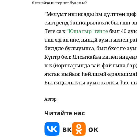
Ялсыҡайҙа интернет буламы?
"Мәғлүмәт иҡтисады һәм дәүләттең
сиктәрендә башҡарыласаҡ был шәп э
Теге саҡ
"Юшатыр" гәзите
был 40 ауы
тип яҙған ине, ниндәй ауыл икәнен рай
билдәле булыуынса, был бәхетле ау
Күптәр белә: Ялсыҡайға килеп инде
юҡ (йорттарында вай-фай ғына бар), 
яҡтан ҡыйын: һөйләшмәй-аралашмай
Был яңылыҡты ауыл халҡы, һис ш
Автор:
Читайте нас