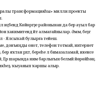
 цифралы трансформацияһы» милли проекты
ш.
л иҫәбендә Көйөргәҙе районынан да бер ауыл бар
он хакимиәтендә әйтә алмағайнылар. Әммә, беҙгә
ыл - Ялсыҡай булырға тейеш.
ңме, донъяңды онот, телефон тотмай, интернет
бер яҡтан рәхәт, береһе лә бимазаламай, икенсе
, Ер шарында нимә барлығын белмәй йөрөйһөң.
икһеҙ, ҡыуанып ҡаршы алыр.