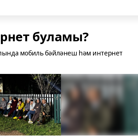
рнет буламы?
лында мобиль бәйләнеш һәм интернет