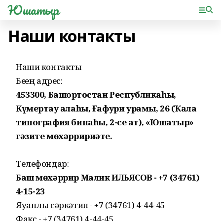
Юшатыр
Наши контакты
Наши контакты
Беҙҙең адрес:
453300, Башҡортостан Республикаһы,
Күмертау ҡалаһы, Ғафури урамы, 26 (Ҡала
типография бинаһы, 2-се ҡат), «Юшатыр»
гәзите мөхәрририәте.
Телефондар:
Баш мөхәррир Малик ИЛЬЯСОВ - +7 (34761)
4-15-23
Яуаплы сәркәтип - +7 (34761) 4-44-45
Факс - +7 (34761) 4-44-45