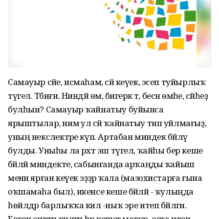
Самауыр сәйе, исмаһам, сәй кеүек, эсеп туйырлыҡ
түгел. Тәбиғи. Ниндәй өмә, бигерәк тә, бесән өмәһе, сәйһеҙ
булһын? Самауыр ҡайнатыу буйынса
ярыштылар, нимә ул сәй ҡайнатыу тип уйлмағыҙ,
уның нексәлектәре күп. Артабан миндек бәйләү
булды. Уныһы ла рәхәт эш түгел, ҡайһы бер кеше
бәйләй миндекте, сабынғанда арҡаңды ҡайыш
менән ярған кеүек эҙҙәр ҡала (мазохистарға ғына
оҡшамаһа был), икенсе кеше бәйләй - ҡулыңда
һөйлдәр барлыҡҡа килә -ныҡ эре итеп бәйләгән.
Бөгөн ситтән килгән һәр кешегә матур, оҫта итеп