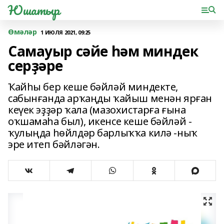
Юшатыр
Өмәләр
1 ИЮЛЯ 2021, 09:25
Самауыр сәйе һәм миндек
серҙәре
Ҡайһы бер кеше бәйләй миндекте,
сабынғанда арҡаңды ҡайыш менән ярған
кеүек эҙҙәр ҡала (мазохистарға ғына
оҡшамаһа был), икенсе кеше бәйләй -
ҡулыңда һөйлдәр барлыҡҡа килә -ныҡ
эре итеп бәйләгән.