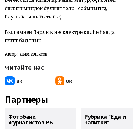
бәйләнгән миндек бүләк иттеләр - сабынығыҙ,
һаулыҡты нығытығыҙ.
Был өмәнең барлыҡ нескәлектәре киләһе һанда
гәзиттә баҫылыр.
Автор:
Дим Ильясов
Читайте нас
Партнеры
Фотобанк
Рубрика "Еда и
журналистов РБ
напитки"