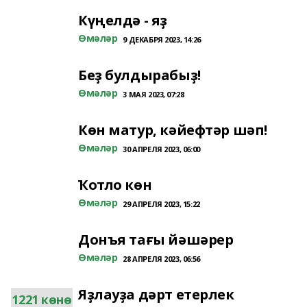
Күңелдә - яҙ
Өмәләр
9 ДЕКАБРЯ 2023, 14:26
Беҙ булдырабыҙ!
Өмәләр
3 МАЯ 2023, 07:28
Көн матур, кәйефтәр шәп!
Өмәләр
30 АПРЕЛЯ 2023, 06:00
Ҡотло көн
Өмәләр
29 АПРЕЛЯ 2023, 15:22
Донъя тағы йәшәрер
Өмәләр
28 АПРЕЛЯ 2023, 06:56
Яҙлауҙа дәрт етерлек
1221 көнө