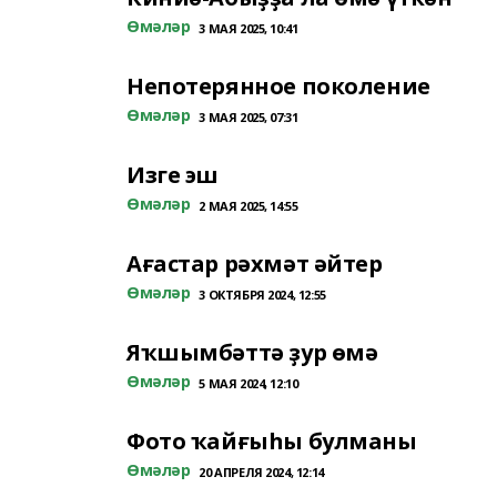
Өмәләр
3 МАЯ 2025, 10:41
Непотерянное поколение
Өмәләр
3 МАЯ 2025, 07:31
Изге эш
Өмәләр
2 МАЯ 2025, 14:55
Ағастар рәхмәт әйтер
Өмәләр
3 ОКТЯБРЯ 2024, 12:55
Яҡшымбәттә ҙур өмә
Өмәләр
5 МАЯ 2024, 12:10
Фото ҡайғыһы булманы
Өмәләр
20 АПРЕЛЯ 2024, 12:14