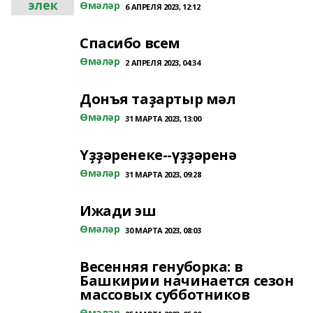
элек
Өмәләр
6 АПРЕЛЯ 2023, 12:12
Спасибо всем
Өмәләр
2 АПРЕЛЯ 2023, 04:34
Донъя таҙартыр мәл
Өмәләр
31 МАРТА 2023, 13:00
Үҙҙәренеке--үҙҙәренә
Өмәләр
31 МАРТА 2023, 09:28
Ижади эш
Өмәләр
30 МАРТА 2023, 08:03
Весенняя генуборка: в
Башкирии начинается сезон
массовых субботников
Өмәләр