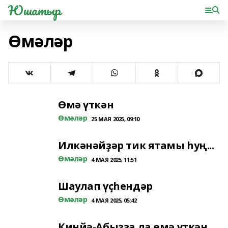
Юшатыр
Өмәләр
Өмә үткән
Өмәләр
25 МАЯ 2025, 09:10
Илкәнәйҙәр тик ятамы һуң...
Өмәләр
4 МАЯ 2025, 11:51
Шаулап үҫһендәр
Өмәләр
4 МАЯ 2025, 05:42
Кинйә-Абыҙҙа ла өмә үткән