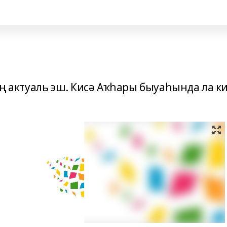
 иң актуаль эш. Кисә Аҡһары быуаһында ла к