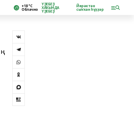
ҮҘЕБЕҘ
+18 °С
Йөрәктән
ХАҠЫНДА
Облачно
сыҡҡан һүҙҙәр
ҮҘЕБЕҘ
иң