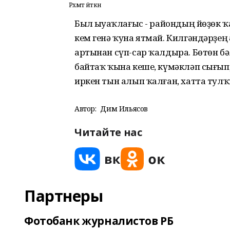
Рәхмәт әйткән
Был һыуһаҡлағыс - райондың йөҙөк ҡ
кем генә ҡуна ятмай. Килгәндәрҙең һ
артынан сүп-сар ҡалдыра. Бөтөн бә
байтаҡ ҡына кеше, күмәкләп сығып,
иркен тын алып ҡалған, хатта тул
Автор:
Дим Ильясов
Читайте нас
Партнеры
Фотобанк журналистов РБ