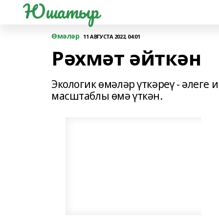
Юшатыр
Өмәләр
11 АВГУСТА 2022, 04:01
Рәхмәт әйткән
Экологик өмәләр үткәреү - әлеге
масштаблы өмә үткән.