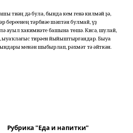
ашы тиһәң дә була, бында кем генә килмәй ҙә,
әр береһенең тәрбиәһе шәптән булмай, үҙ
лә ауыл хакимиәте башына төшә. Кисә, шулай,
 һыуһаҡлағыс тирәһен йыйыштырғандар. Быуа
ҡындары менән шыбырлап, рәхмәт тә әйткән.
Рубрика "Еда и напитки"