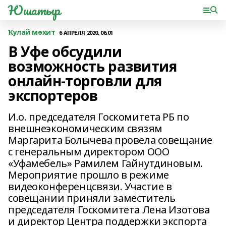
Юшатыр
Ҡулай мөхит
6 АПРЕЛЯ 2020, 06:01
В Уфе обсудили
возможность развития
онлайн-торговли для
экспортеров
И.о. председателя Госкомитета РБ по
внешнеэкономическим связям
Маргарита Болычева провела совещание
с генеральным директором ООО
«Уфамебель» Рамилем Гайнутдиновым.
Мероприятие прошло в режиме
видеоконференцсвязи. Участие в
совещании приняли заместитель
председателя Госкомитета Лена Изотова
и директор Центра поддержки экспорта