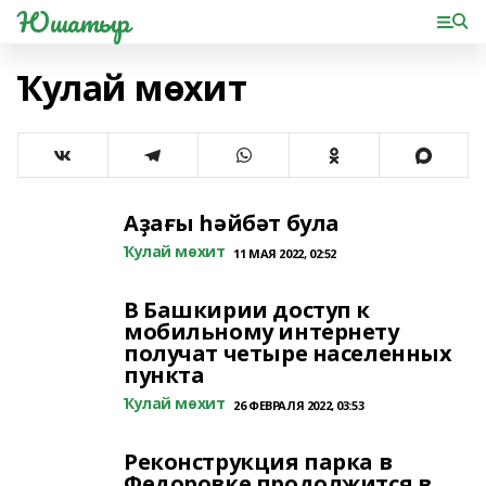
Юшатыр
Ҡулай мөхит
Аҙағы һәйбәт була
Ҡулай мөхит
11 МАЯ 2022, 02:52
В Башкирии доступ к
мобильному интернету
получат четыре населенных
пункта
Ҡулай мөхит
26 ФЕВРАЛЯ 2022, 03:53
Реконструкция парка в
Федоровке продолжится в