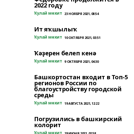
2022 году
Ҡулай мөхит
23 НОЯБРЯ 2021, 08:54
Ит яҡшылыҡ
Ҡулай мөхит
10 ОКТЯБРЯ 2021, 03:51
Ҡәҙерен белеп кенә
Ҡулай мөхит
9 ОКТЯБРЯ 2021, 04:30
Башкортостан входит в Топ-5
регионов России по
благоустройству городской
среды
Ҡулай мөхит
19 АВГУСТА 2021, 12:22
Погрузились в башкирский
колорит
Ҡулай мөхит
29 ИЮНЯ 2021, 02:58