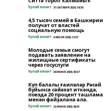
Ситтә тороп ҡалмайыҡ
Ҡулай мөхит
31 ОКТЯБРЯ 2020, 16:30
4,5 тысяч семей в Башкирии
получат от властей
социальную помощь
Ҡулай мөхит
6 ИЮЛЯ 2020, 13:57
Молодые семьи смогут
подавать заявление на
жилищные сертификаты
через госуслуги
Ҡулай мөхит
30 ИЮНЯ 2020, 05:57
Күп балалы ғаиләләр Рәсәй
буйынса сәйәхәт иткәндә,
поезда 20 процент ташлама
менән файҙалана ала.
Ҡулай мөхит
22 ИЮНЯ 2020, 06:01