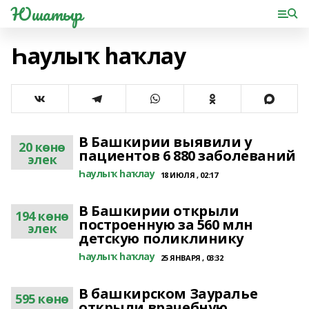
Юшатыр
Һаулыҡ һаҡлау
В Башкирии выявили у
20 көнө
пациентов 6 880 заболеваний
элек
Һаулыҡ һаҡлау
18 ИЮЛЯ , 02:17
В Башкирии открыли
194 көнө
построенную за 560 млн
элек
детскую поликлинику
Һаулыҡ һаҡлау
25 ЯНВАРЯ , 03:32
В башкирском Зауралье
595 көнө
открыли врачебную