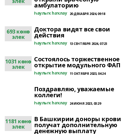
элек
амбулаторию
Һаулыҡ һаҡлау
20 ДЕКАБРЯ 2024, 09:18
Доктора видят все свои
693 көнө
действия
элек
Һаулыҡ һаҡлау
13 СЕНТЯБРЯ 2024, 07:23
Состоялось торжественное
1031 көнө
открытие модульного ФАП
элек
Һаулыҡ һаҡлау
11 ОКТЯБРЯ 2023, 04:24
Поздравляю, уважаемые
коллеги!
Һаулыҡ һаҡлау
24 ИЮНЯ 2023, 03:29
В Башкирии доноры крови
1181 көнө
получат дополнительную
элек
денежную выплату