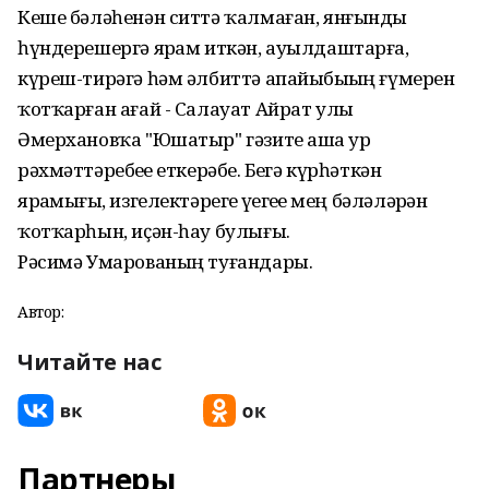
Кеше бәләһенән ситтә ҡалмаған, янғынды
һүндерешергә ярҙам иткән, ауылдаштарға,
күреш-тирәгә һәм әлбиттә апайыбыҙҙың ғүмерен
ҡотҡарған ағай - Салауат Айрат улы
Әмерхановҡа "Юшатыр" гәзите аша ҙур
рәхмәттәребеҙҙе еткерәбеҙ. Беҙгә күрһәткән
ярҙамығыҙ, изгелектәрегеҙ үҙегеҙҙе мең бәләләрҙән
ҡотҡарһын, иҫән-һау булығыҙ.
Рәсимә Умарованың туғандары.
Автор:
Читайте нас
Партнеры