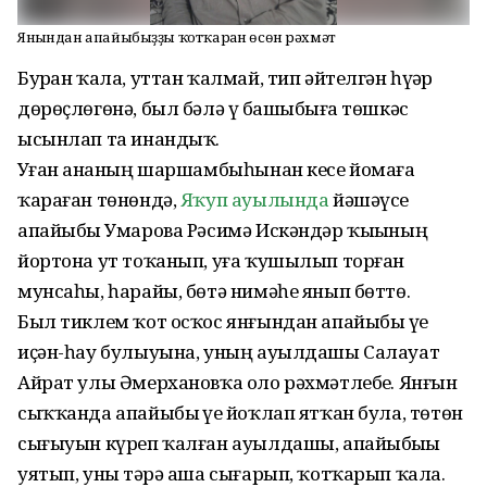
Янғындан апайыбыҙҙы ҡотҡарған өсөн рәхмәт
Бурҙан ҡала, уттан ҡалмай, тип әйтелгән һүҙҙәр
дөрөҫлөгөнә, был бәлә үҙ башыбыҙға төшкәс
ысынлап та инандыҡ.
Уҙған аҙнаның шаршамбыһынан кесе йомаға
ҡараған төнөндә,
Яҡуп ауылында
йәшәүсе
апайыбыҙ Умарова Рәсимә Искәндәр ҡыҙының
йортона ут тоҡанып, уға ҡушылып торған
мунсаһы, һарайы, бөтә нимәһе янып бөттө.
Был тиклем ҡот осҡос янғындан апайыбыҙ үҙе
иҫән-һау булыуына, уның ауылдашы Салауат
Айрат улы Әмерхановҡа оло рәхмәтлебеҙ. Янғын
сыҡҡанда апайыбыҙ үҙе йоҡлап ятҡан була, төтөн
сығыуын күреп ҡалған ауылдашы, апайыбыҙҙы
уятып, уны тәҙрә аша сығарып, ҡотҡарып ҡала.