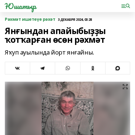
Юшатыр
Рәхмәт ишетеүе рәхәт
3 ДЕКАБРЯ 2024, 03:28
Янғындан апайыбыҙҙы
ҡотҡарған өсөн рәхмәт
Яҡуп ауылында йорт янғайны.