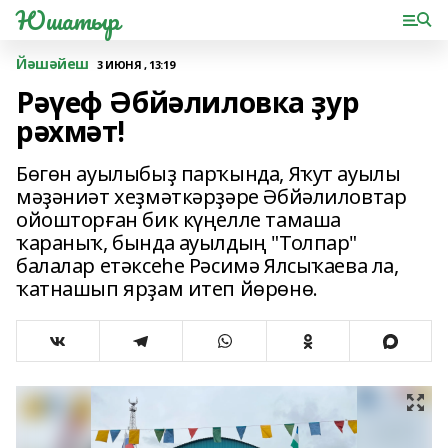
Юшатыр
Йәшәйеш
3 ИЮНЯ , 13:19
Рәүеф Әбйәлиловка ҙур
рәхмәт!
Бөгөн ауылыбыҙ парҡында, Яҡут ауылы
мәҙәниәт хеҙмәткәрҙәре Әбйәлиловтар
ойошторған бик күңелле тамаша
ҡараныҡ, бында ауылдың "Толпар"
балалар етәксеһе Рәсимә Ялсыҡаева ла,
ҡатнашып ярҙам итеп йөрөнө.