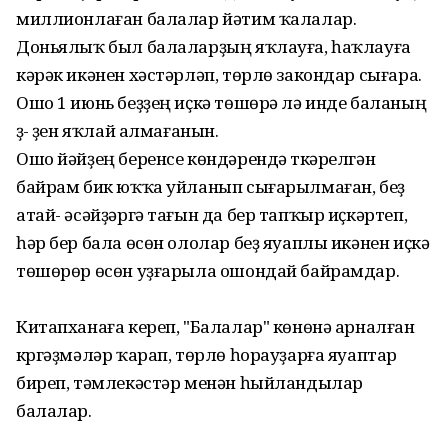
миллионлаған балалар йәтим ҡалалар.
Доньялыҡ был балаларҙың яҡлауға, һаҡлауға
кәрәк икәнен хәстәрләп, төрлө закондар сығара.
Ошо 1 июнь беҙҙең иҫкә төшөрә лә инде баланың
үҙ- үҙен яҡлай алмағанын.
Ошо йәйҙең беренсе көндәрендә үткәрелгән
байрам бик юҡҡа уйланып сығарылмаған, беҙ
атай- әсәйҙәргә тағын да бер тапҡыр иҫкәртеп,
һәр бер бала өсөн ололар беҙ яуаплы икәнен иҫкә
төшөрөр өсөн уҙғарыла ошондай байрамдар.
Китапханаға кереп, "Балалар" көнөнә арналған
күргәҙмәләр ҡарап, төрлө һорауҙарға яуаптар
биреп, тәмлекәстәр менән һыйландылар
балалар.