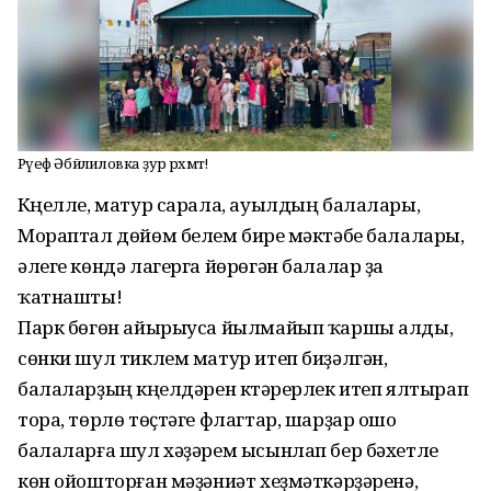
Рәүеф Әбйәлиловка ҙур рәхмәт!
Күңелле, матур сарала, ауылдың балалары,
Мораптал дөйөм белем биреү мәктәбе балалары,
әлеге көндә лагерга йөрөгән балалар ҙа
ҡатнашты!
Парк бөгөн айырыуса йылмайып ҡаршы алды,
сөнки шул тиклем матур итеп биҙәлгән,
балаларҙың күңелдәрен күтәрерлек итеп ялтырап
тора, төрлө төҫтәге флагтар, шарҙар ошо
балаларға шул хәҙәрем ысынлап бер бәхетле
көн ойошторған мәҙәниәт хеҙмәткәрҙәренә,