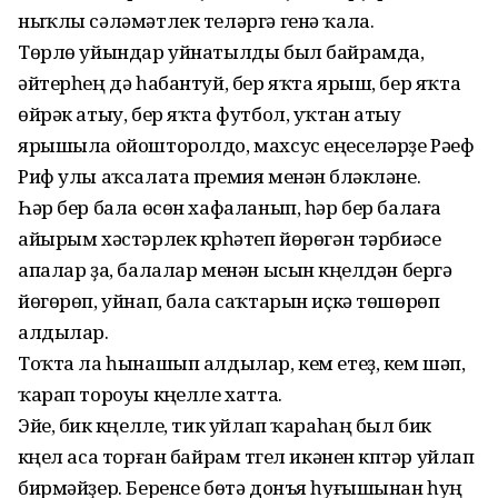
ныҡлы сәләмәтлек теләргә генә ҡала.
Төрлө уйындар уйнатылды был байрамда,
әйтерһең дә һабантуй, бер яҡта ярыш, бер яҡта
өйрәк атыу, бер яҡта футбол, уҡтан атыу
ярышыла ойошторолдо, махсус еңеүселәрҙе Рәүеф
Риф улы аҡсалата премия менән бүләкләне.
Һәр бер бала өсөн хафаланып, һәр бер балаға
айырым хәстәрлек күрһәтеп йөрөгән тәрбиәсе
апалар ҙа, балалар менән ысын күңелдән бергә
йөгөрөп, уйнап, бала саҡтарын иҫкә төшөрөп
алдылар.
Тоҡта ла һынашып алдылар, кем етеҙ, кем шәп,
ҡарап тороуы күңелле хатта.
Эйе, бик күңелле, тик уйлап ҡараһаң был бик
күңел аса торған байрам түгел икәнен күптәр уйлап
бирмәйҙер. Беренсе бөтә донъя һуғышынан һуң