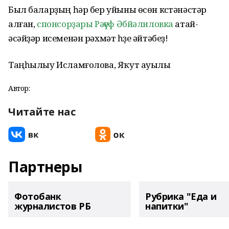
Был баларҙың һәр бер уйыны өсөн күстәнәстәр
алған,
спонсорҙары Рәүеф Әбйәлиловка
атай-
әсәйҙәр исеменән рәхмәт һүҙе әйтәбеҙ!
Таңһылыу Исламғолова, Яҡут ауылы
Автор:
Читайте нас
Партнеры
Фотобанк
Рубрика "Еда и
журналистов РБ
напитки"